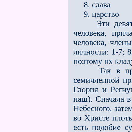
8. слава
9. царство
Эти девять ч
человека, прич
человека, член
личности: 1-7; 
поэтому их клад
Так в причас
семичленной пр
Глория и Регнум
наш). Сначала в
Небесного, зате
во Христе плоть
есть подобие с