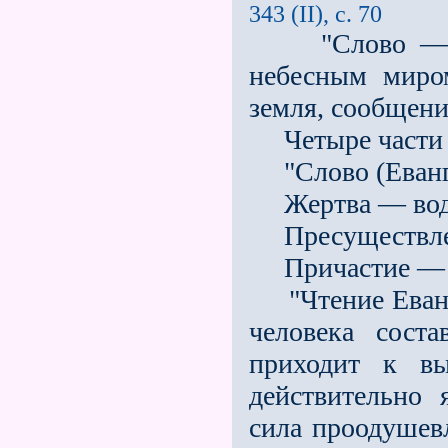
343 (II), с. 70
"Слово — теп
небесным миро
земля, сообщен
Четыре части м
"Слово (Еванге
Жертва — вод
Пресуществлен
Причастие — з
"Чтение Еванге
человека сост
приходит к вы
действительно 
сила проодушевл