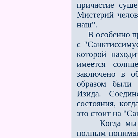
причастие сущ
Мистерий челов
наш".
В особенно пра
с "Санктиссиму
которой находи
имеется солнц
заключено в о
образом были 
Изида. Соеди
состояния, ког
это стоит на "Са
Когда мы пра
полным пониман