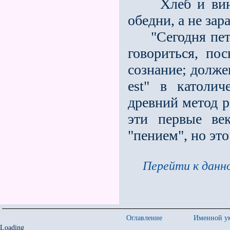
Хлеб и вино 
обедни, а не зар
"Сегодня петь 
говориться, по
сознание; должен
est" в католи
древний метод р
эти первые ве
"пением", но эт
Перейти к данно
Оглавление
Именной ук
Loading