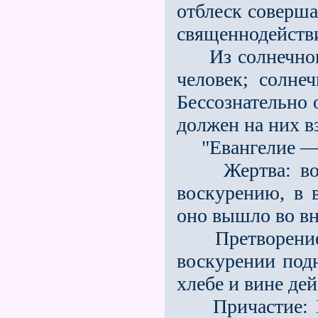
отблеск соверша
священнодейств
Из солнечного 
человек; солне
Бессознательно 
должен на них вз
"Евангелие — в
Жертва: воску
воскурению, в в
оно вышло во в
Претворение: б
воскурении подн
хлебе и вине де
Причастие: Бог