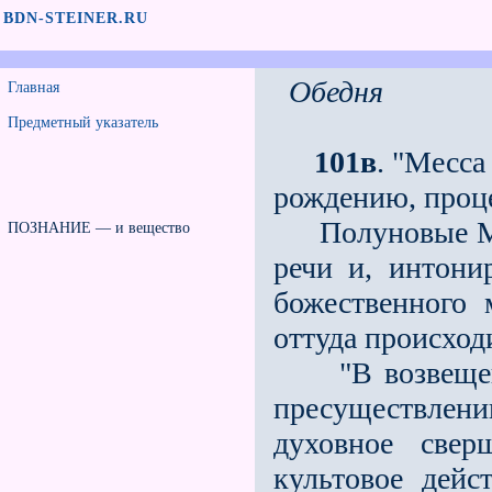
BDN-STEINER.RU
Обедня
Главная
Предметный указатель
101в
. "Месса
рождению, проце
Полуновые Мис
ПОЗНАНИЕ — и вещество
речи и, интони
божественного 
оттуда происход
"В возвещении
пресуществлен
духовное све
культовое дей