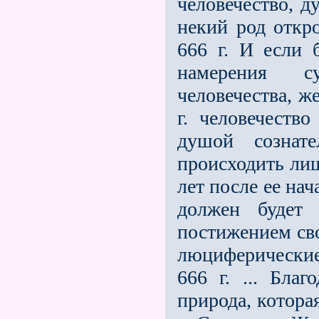
человечество, д
некий род откр
666 г. И если
намерения с
человечества, ж
г. человечеств
душой сознат
происходить ли
лет после еe нача
должен будет 
постижением сво
люциферические 
666 г. ... Бла
природа, котора