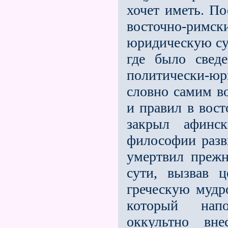
хочет иметь. По
восточно-римс
юридическую сут
где было свед
политически-ю
словно самим в
и правил в вос
закрыл афинс
философии разви
умертвил прежн
сути, вызвав 
греческую мудр
который напо
оккультно вн