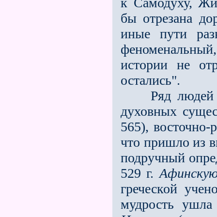
к Самодуху, Жи
бы отрезана до
иные пути раз
феноменальный,
истории не от
остались".
Ряд людей дей
духовных суще
565), восточно-
что пришло из в
подручный опре
529 г.
Афинскую
греческой учeно
мудрость ушла