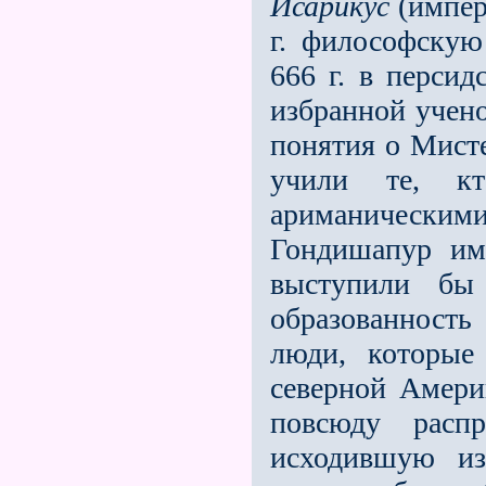
Исарикус
(импера
г. философскую
666 г. в перси
избранной учeно
понятия о Мист
учили те, к
ариманическими 
Гондишапур им
выступили бы
образованность
люди, которые
северной Амери
повсюду расп
исходившую из