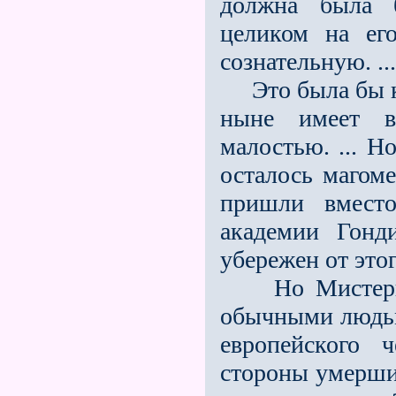
должна была б
целиком на ег
сознательную. ...
Это была бы кул
ныне имеет в
малостью. ... Н
осталось магом
пришли вмест
академии Гонд
убережeн от это
Но Мистерия Г
обычными людьми
европейского 
стороны умерши