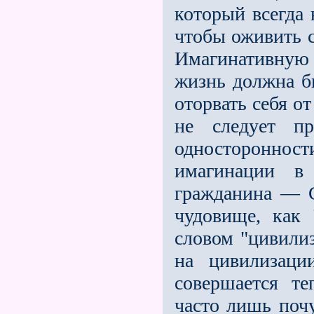
который всегда
чтобы оживить с
Имагинативную 
жизнь должна б
оторвать себя о
не следует пр
односторонности
имагинации в
гражданина — Ci
чудовище, как 
словом "цивилиз
на цивилизаци
совершается те
часто лишь поч