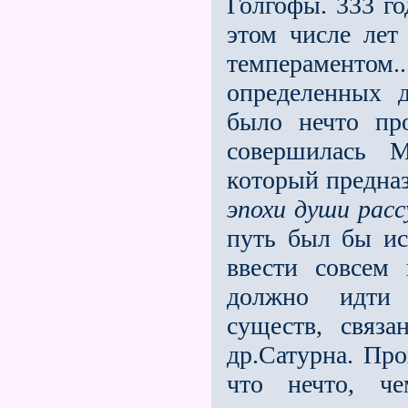
Голгофы. 333 го
этом числе лет
темпераменто
определeнных 
было нечто пр
совершилась М
который предназ
эпохи души расс
путь был бы ис
ввести совсем
должно идти 
существ, связ
др.Сатурна. Про
что нечто, ч