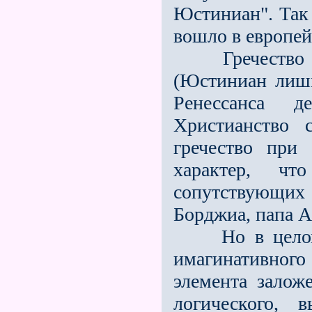
Юстиниан". Так 
вошло в европей
Гречество дей
(Юстиниан лишь
Ренессанса д
Христианство 
гречество при
характер, ч
сопутствующих 
Борджиа, папа Ал
Но в целом Ев
имагинативног
элемента залож
логического, 