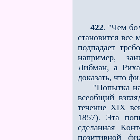
422
. "Чем бо
становится все 
подпадает треб
например, за
Либман, а Риха
доказать, что фи
"Попытка на о
всеобщий взгля
течение XIX в
1857). Эта по
сделанная Кон
позитивной фи