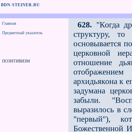
BDN-STEINER.RU
628.
"Когда др
Главная
структуру, то
Предметный указатель
основывается по
церковной иер
отношение дья
ПОЗИТИВИЗМ
отображением
архидьякона к е
задумана церко
забыли. "Вос
выразилось в сл
"первый"), к
Божественной И