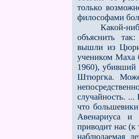
только возможн
философами бол
Какой-нибудь
объяснить так
вышли из Цюрих
учеником Маха 
1960), убивший 
Штюргка. Може
непосредственн
случайность. ...
что большевики
Авенариуса и 
приводит нас (к 
наблюдаемая де