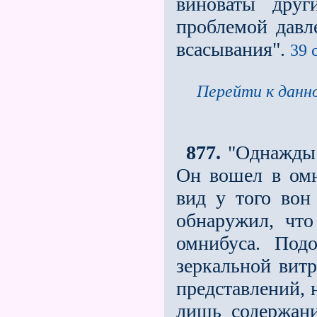
виноваты друг
проблемой давл
всасывания".
39 
Перейти к данно
877.
"Однажды 
Он вошeл в омн
вид у того вон
обнаружил, что
омнибуса. Под
зеркальной вит
представлений, 
лишь содержан