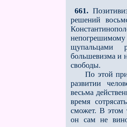
661.
Позитивиз
решений восьм
Константино
непогрешимом
щупальцами 
большевизма и н
свободы.
По этой причи
развитии чело
весьма действен
время сотрясат
сможет. В этом 
он сам не вин