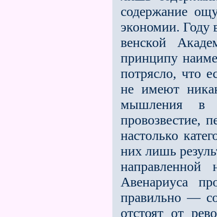
содержание ощу
экономии. Году 
венской Акад
принципу наиме
потрясло, что е
не имеют никак
мышления в 
провозвестие, п
настолько катег
них лишь резуль
направленной
Авенариуса пр
правильно — с
отстоят от рев