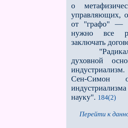
о метафизиче
управляющих, о
от "графо" — 
нужно всe рег
заключать догов
"Радикальное
духовной осно
индустриализм.
Сен-Симон 
индустриализм
науку".
184(2)
Перейти к данно