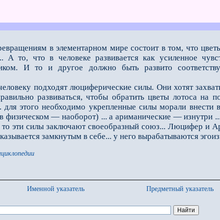
превращениям в элементарном мире состоит в том, что цве
.. А то, что в человеке развивается как усиленное чув
иком. И то и другое должно быть развито соответств
еловеку подходят люциферические силы. Они хотят захват
равильно развиваться, чтобы обратить цве­ты лотоса на п
. для этого необходимо укрепленные силы морали внести 
в физическом — наоборот) ... а ариманические — изнутри ..
 то эти силы заключают своеобразный союз... Люцифер и А
 оказывается замкнутым в себе... у него вырабатываются эго
нциклопедии
Именной указатель
Предметный указатель