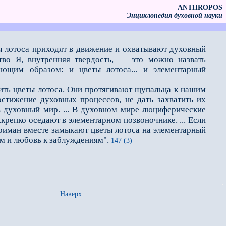
ANTHROPOS
Энциклопедия духовной науки
ты лотоса приходят в движение и охватывают духовный
ство Я, внутренняя твердость, — это можно назвать
ующим образом: и цветы лотоса... и элементарный
ить цветы лотоса. Они протягивают щупальца к нашим
остижение духовных процессов, не дать захватить их
в духовный мир. ... В духовном мире люциферические
.крепко оседают в элементарном позвоночнике. ... Если
риман вместе замыкают цветы лотоса на элементарный
изм и любовь к заблуждениям".
147 (3)
Наверх