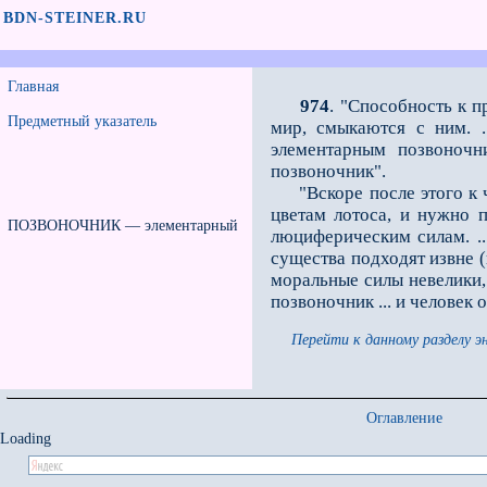
BDN-STEINER.RU
Главная
974
. "Способность к 
Предметный указатель
мир, смыкаются с ним. .
элементарным позвоночн
позвоночник".
"Вскоре после этого к ч
цветам лотоса, и нужно п
ПОЗВОНОЧНИК — элементарный
люциферическим силам. ..
существа подходят извне (
моральные силы невелики,
позвоночник ... и человек
Перейти к данному разделу э
Оглавление
Loading