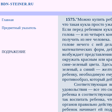
BDN-STEINER.RU
1575.
"Можно купить реб
Главная
что такая кукла просто уж
Предметный указатель
Если перед ребенком кукл
голова — и из четырех кон
получить из нее человека.
голове нечего с ней дел
математических форм, де
ПОДРАЖЕНИЕ
возбуждает представления
окружать красным или кра
сине-зеленый цвета. Здес
зеленый, а синий — желт
ребенку, необходимую ем
противообраз, который де
Соответствующая вырабо
удовольствия — все это с
ребенка в соответствующ
так воспитать ребенка, ч
органов правильно действ
ребенок начинает ей под