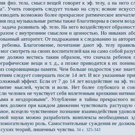
я физ. тела, смысл вещей говорит к эф. телу, а на него с
". Учить говорить следует только на слух; всякие искусс
изводить возможно более прекрасное ритмическое впечатлен
ния под музыкальные ритмы также благотворны в своем возд
адача развивать эф. тело. На него воздействуют образнос
бразом с внутренним смыслом и ценностью. Но никаких аб
нованный авторитет. От подражания к следованию за автори
 ребенка. Благоговение, почитание дают эф. телу правил
ве мог смотреть на своих воспитателей как на само собой ра
должно вестись таким образом, что сначала ребенок пр
ографические вещи и т. д., а позже приводится к их поним
из сокровищницы памяти. Чем больше подросток уже знает, 
ятиям следует совершать после 14 лет. И все указанные п
ложный эффект. Если от 7 до 14 лет воздействие на эф. тел
звитие мыслей, чувств и воли. Нет более глубокого и со
сли человек не чувствует себя вплетенным крепкими нитями
ыми и нездоровыми". Углубление в тайны прекрасного во
век должен при каждом движении чувствовать растущую с
ное, всецело чувственное познание взаимодействия удоволь
ой науки можно разработать комплексы необходимых зде
вспомогательную роль. Самостоятельные суждения не долж
 сухих теорий, лишенных чувства.
34 с. 325-343