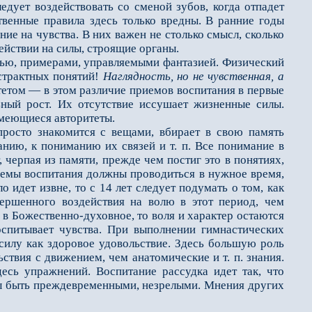
ледует воздействовать со сменой зубов, когда отпадет
твенные правила здесь только вредны. В ранние годы
ие на чувства. В них важен не столько смысл, сколько
ействии на силы, строящие органы.
тью, примерами, управляемыми фантазией. Физический
страктных понятий!
Наглядность, но не чувственная, а
тетом — в этом различие приемов воспитания в первые
ьный рост. Их отсутствие иссушает жизненные силы.
зумеющиеся авторитеты.
осто знакомится с вещами, вбирает в свою память
анию, к пониманию их связей и т. п. Все понимание в
черпая из памяти, прежде чем постиг это в понятиях,
риемы воспитания должны проводиться в нужное время,
о идет извне, то с 14 лет следует подумать о том, как
вершенного воздействия на волю в этот период, чем
 в Божественно-духовное, то воля и характер остаются
спитывает чувства. При выполнении гимнастических
илу как здоровое удовольствие. Здесь большую роль
ствия с движением, чем анатомические и т. п. знания.
сь упражнений. Воспитание рассудка идет так, что
ны быть преждевременными, незрелыми. Мнения других