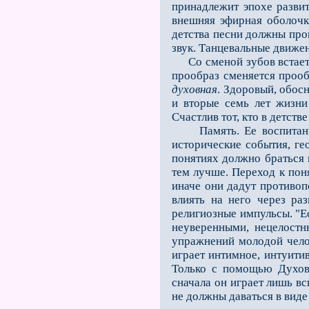
принадлежит эпохе развити
внешняя эфирная оболочка
детства песни должны про
звук. Танцевальные движе
Со сменой зубов встает з
прообраз сменяется проо
духовная
. Здоровый, обос
и вторые семь лет жизни
Счастлив тот, кто в детст
Память. Ее воспитание 
исторические события, ге
понятиях должно браться 
тем лучше. Переход к пон
иначе они дадут противопо
влиять на него через ра
религиозные импульсы. "Е
неуверенными, нецелостн
упражнений молодой чело
играет интимное, интуитив
Только с помощью Духовн
сначала он играет лишь 
не должны даваться в виде