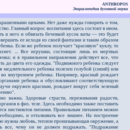
ANTHROPOS
Энциклопедия духовной науки
накрашенными щеками. Нет даже нужды говорить о том,
ство. Главный вопрос воспитания здесь состоит в ином.
ть в него и обвязать бечевкой кусок ваты — это будет
авершить ее исходя из своей фантазии и таким образом
бенка. Если же ребенок получает "красивую" куклу, то
ахнет. ... Все игрушки, состоящие лишь из мертвых
ка; и в правильном направлении действует все, что
оть до цвета его одежды. "Подвижного ребенка следует
я медлительного ребенка полезен голубой (синий) или
т во внутреннем ребенка. Например, красный рождает
 органами ребенка и обусловливают соответствующую
удучи окружен красным, рождает вокруг себя зеленый
оению".
 важна. Здоровые страсти, переживания радости,
ганов в физ. теле. Здесь необходимо также поставить
ется инстинктов питания. Правильным питанием можно
необходимо, и отталкивать все лишнее. На построение
елю нужна любовь, теплом пронизывающая окружение, а
ть все, чему он не должен подражать. "Подражание