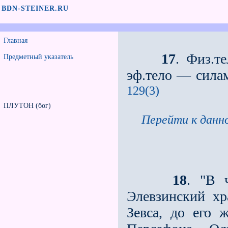
BDN-STEINER.RU
Главная
17
. Физ.т
Предметный указатель
эф.тело — силам
129(3)
ПЛУТОН (бог)
Перейти к данно
18
. "В 
Элевзинский хр
Зевса, до его 