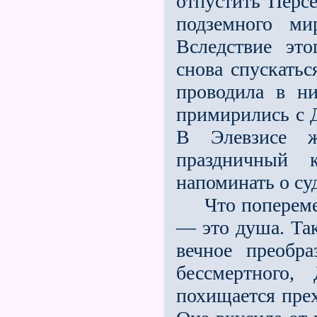
отпустить Перс
подземного ми
Вследствие эт
снова спускатьс
проводила в н
примирились с Д
В Элевзисе ж
праздничный 
напоминать о судь
Что поперемен
— это душа. Так
вечное преобр
бессмертного,
похищается прех