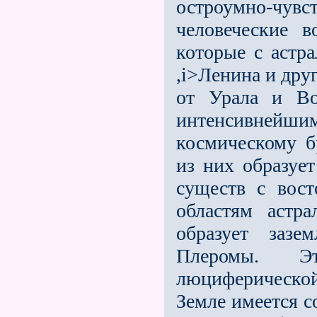
остроумно-чу
человеческие в
которые с астр
,i>Ленина и друг
от Урала и Во
интенсивней
космическому б
из них образуе
существ с вос
областям астр
образует зазе
Плеромы. Э
люциферической
Земле имеется с