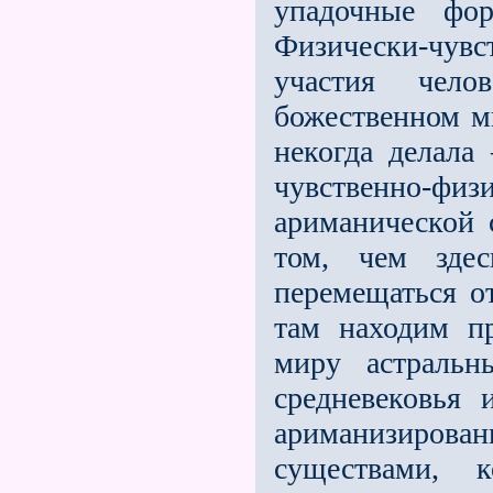
упадочные фор
Физически-чувс
участия чело
божественном м
некогда делал
чувственно-фи
ариманической 
том, чем здес
перемещаться о
там находим п
миру астральн
средневековья 
ариманизиро
существами, 