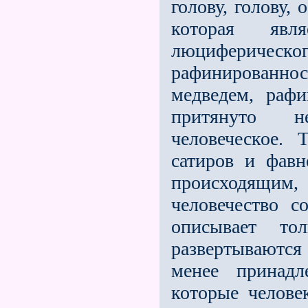
голову, голову,
которая явля
люциферич
рафинированно
медведем, раф
притянуто н
человеческое.
сатиров и фавн
происходящим
человечество 
описывает то
развeртываютс
менее принадл
которые челове