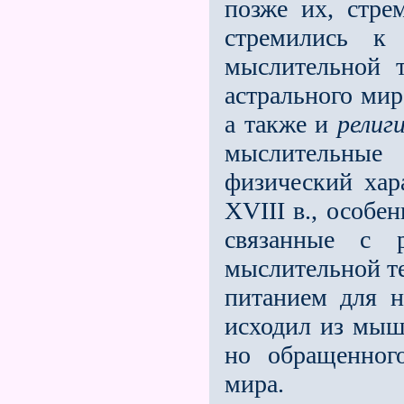
позже их, стре
стремились к
мыслительной 
астрального мир
а также и
религ
мыслительные
физический хара
XVIII в., особе
связанные с р
мыслительной те
питанием для н
исходил из мыш
но обращенног
мира.