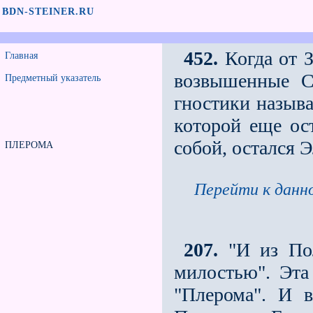
BDN-STEINER.RU
452.
Когда от З
Главная
возвышенные С
Предметный указатель
гностики называ
которой еще ос
собой, остался 
ПЛЕРОМА
Перейти к данно
207.
"И из Пол
милостью". Эта
"Плерома". И 