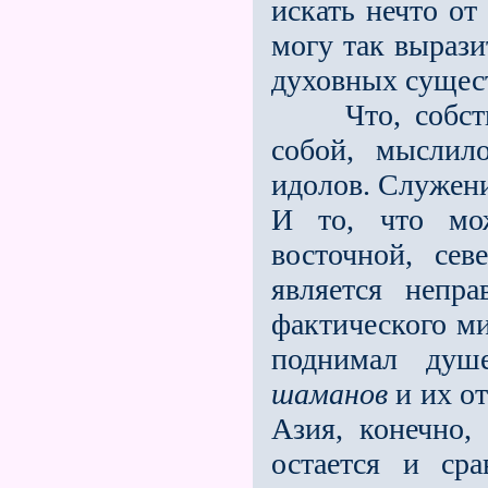
искать нечто от
могу так вырази
духовных сущест
Что, собствен
собой, мыслил
идолов. Служен
И то, что мо
восточной, сев
является непр
фактического ми
поднимал душе
шаманов
и их от
Азия, конечно,
остаeтся и ср