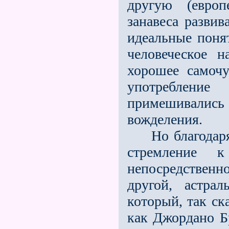
другую (европ
занавеса развив
идеальные понят
человеческое н
хорошее самочу
употреблени
примешивались
вожделения.
Но благодаря э
стремление 
непосредствен
другой, астра
который, так ска
как Джордано Бр