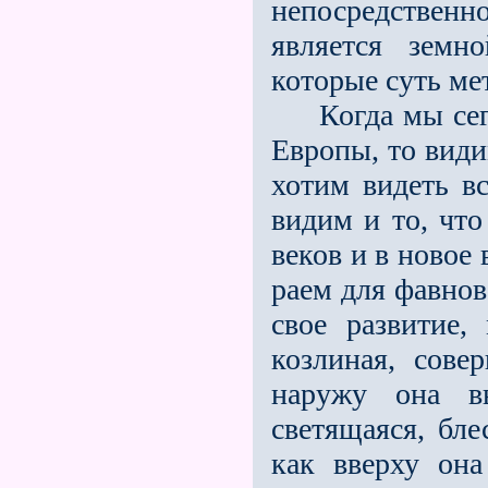
непосредствен
является земн
которые суть м
Когда мы сего
Европы, то види
хотим видеть в
видим и то, чт
веков и в новое 
раем для фавнов
свое развитие,
козлиная, сове
наружу она вы
светящаяся, бле
как вверху он