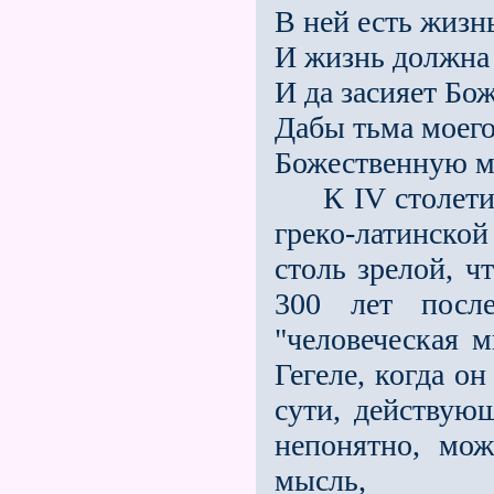
В ней есть жизн
И жизнь должна 
И да засияет Бо
Дабы тьма моего
Божественную м
К IV столетию д
греко-латинской
столь зрелой, ч
300 лет после
"человеческая 
Гегеле, когда о
сути, действую
непонятно, мож
мысль,