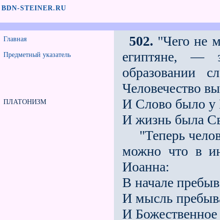
BDN-STEINER.RU
502.
"Чего не м
Главная
египтяне, — э
Предметный указатель
образовании с
Человечество вы
И Слово было у Б
ПЛАТОНИЗМ
И жизнь была Св
"Теперь человеч
можно что в ин
Иоанна:
В начале пребыв
И мысль пребыва
И Божественное 