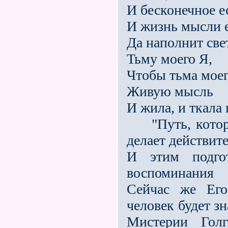
И бесконечное е
И жизнь мысли е
Да наполнит св
Тьму моего Я,
Чтобы тьма моег
Живую мысль
И жила, и ткала 
"Путь, которым
делает действит
И этим подго
воспоминания 
Сейчас же Его
человек будет з
Мистерии Гол