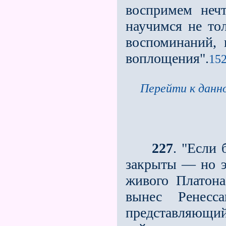
воспримем неч
научимся не то
воспоминаний,
воплощения".
152
Перейти к данно
227
. "Если
закрыты — но э
живого Платона
вынес Ренесс
представляю