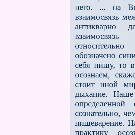
него. ... на 
взаимосвязь меж
антикварно д
взаимосвязь
относительно
обозначено сини
себя пищу, то 
осознаем, скаж
стоит иной ми
дыхание. Наше 
определенной 
сознательно, чем
пищеварение. Н
практику осо