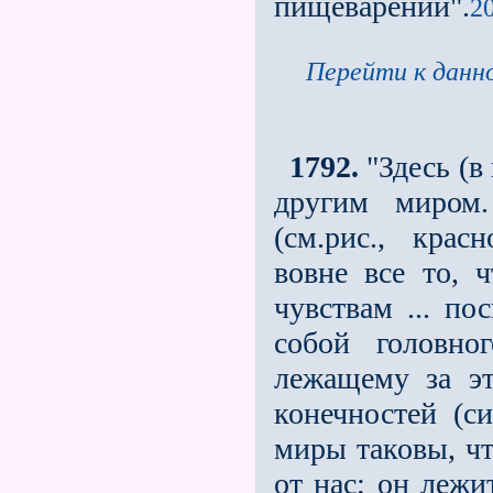
пищеварении".
20
Перейти к данно
1792.
"Здесь (в
другим миром.
(см.рис., кра
вовне все то, 
чувствам ... по
собой головно
лежащему за э
конечностей (с
миры таковы, чт
от нас; он лежи