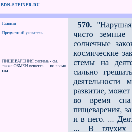
BDN-STEINER.RU
570.
"Нарушая,
Главная
чисто земные 
Предметный указатель
солнечные зак
космические за
стемы на деят
ПИЩЕВАРЕНИЯ система - см.
также ОБМЕН веществ — во время
сильно грешит
сна
деятельности 
развитие, может
во время сна 
пищеварения, з
и в него. ... Д
... В глухих