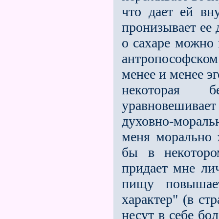
что дает ей вн
пронизывает ее 
о сахаре можно
антропософском 
менее и менее эг
некоторая бе
уравновешивает
духовно-моральн
меня морально 
бы в неко­тор
придает мне лич
пищу повышае
характер" (в ст
не­сут в себе б