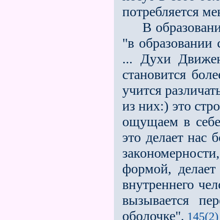
потребляется ме
В образовании
"в образовании 
... Духи Движе
становится бол
учится различать
из них:) это стр
ощущаем в себе
это делает нас
закономерности
формой, де­лае
внутреннего чел
вы­зывается п
оболочке".
145(2)