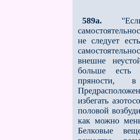
589a.
"Если
самостоятельнос
не следует ест
самостоятельн
внешне неусто
больше есть с
пряности, 
Предрасполож
избегать азото
половой возбуд
как можно мень
Белковые веще