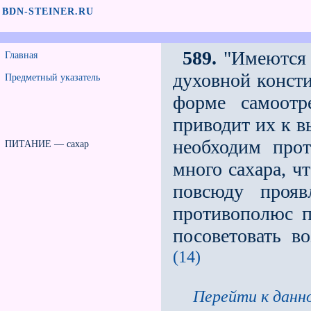
BDN-STEINER.RU
589.
"Имеются 
Главная
духовной консти
Предметный указатель
форме самоотр
приводит их к в
необходим про
ПИТАНИЕ — сахар
много сахара, чт
повсюду прояв
противополюс 
посоветовать в
(14)
Перейти к данно