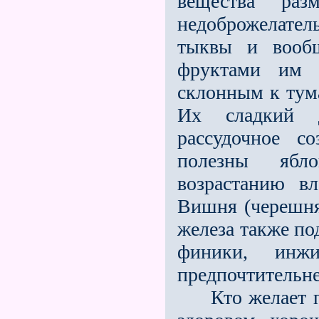
вещества раз
недоброжелатель
тыквы и вообщ
фруктами им 
склонным к тум
Их сладкий д
рассудочное с
полезны ябл
возрастанию в
Вишня (черешня
железа также по
финики, инж
предпочтительне
Кто желает пр