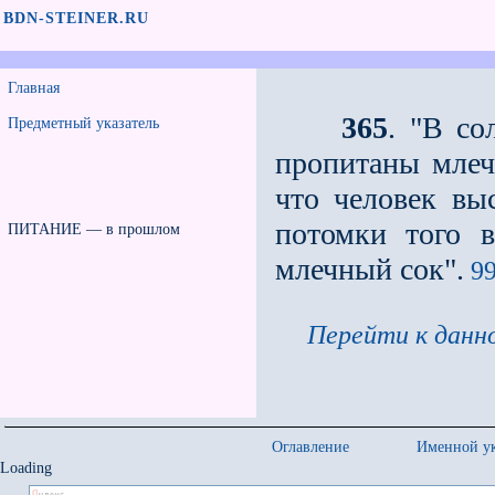
BDN-STEINER.RU
Главная
365
. "В со
Предметный указатель
пропитаны млеч
что человек выс
потомки того 
ПИТАНИЕ — в прошлом
млечный сок".
99
Перейти к данно
Оглавление
Именной ук
Loading