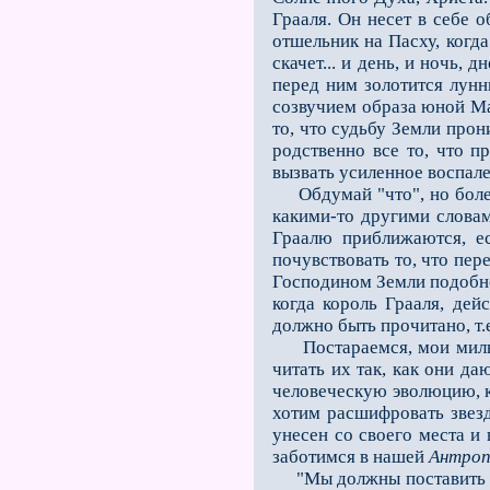
Грааля. Он несет в себе 
отшельник на Пасху, когда
скачет... и день, и ночь,
перед ним золотится лунн
созвучием образа юной Ма
то, что судьбу Земли про
родственно все то, что п
вызвать усиленное воспале
Обдумай "что", но более 
какими-то другими словам
Граалю приближаются, ес
почувствовать то, что пер
Господином Земли подобн
когда король Грааля, дей
должно быть прочитано, т.
Постараемся, мои милые 
читать их так, как они да
человеческую эволюцию, ка
хо­тим расшифровать звез
унесен со своего места и
заботимся в нашей
Антро
"Мы должны поставить пер