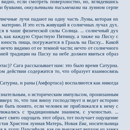
 видно, если смотреть поверхностно, но, вглядевшись
ми буквами,
оккультными
письменами
на лунном серпе
олнечные лучи падают на одну часть Луны, которая их
ю материю. И это есть живущий в солнечных лучах дух.
я в чаше физической силы Солнца. ... сол­нечный дух
ся, как каждую Страстную Пятницу, а также на
Пасху
с
 юность пища, погружается в Грааль на Пасху... Какой
нечто видимо от ее темной части; нечто от солнечного
вней традиции на Пасху на небе должен явиться образ
с)? Сага рассказы­вает нам: это было время Сатурна.
ном действии содержится то, что образует взаимосвязь
Сатурна, и раны (Амфортаса) воспаляются как никогда
знательным, о исто­рическим импульсом, пронизанным
вверх то, что там внизу господствует и ведет историю
ло быть понято, если человек не приближался к нему с
ижались с традиционным знанием, с ученостью. ...
ет свято ощущать этот образ, тот получает ощущение
нутая Христом лунная Матерь, Новая
Ева,
носительница
я в душу Парсифаля, как он вы­езжает верхом из замка