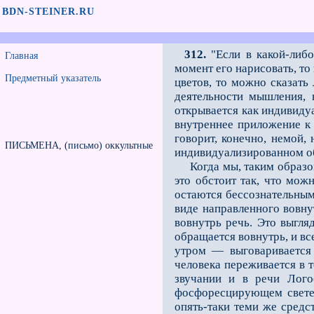
BDN-STEINER.RU
312.
"Если в какой-либо
Главная
момент его нарисовать, то
Предметный указатель
цветов, то можно сказать
деятельности мышления, 
открывается как индивидуа
внутреннее приложение к
говорит, конечно, немой,
ПИСЬМЕНА, (письмо) оккультные
индивидуализированном об
Когда мы, таким образом,
это обстоит так, что мож
остаются бессознательным
виде направленного вовну
вовнутрь речь. Это выгля
обращается вовнутрь, и вс
утром — выговаривается 
человека переживается в т
звучании и в речи Лого
фосфоресцирующем свет
опять-таки теми же средс