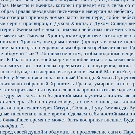
образ Невесты и Жениха, который приведет его в связь со 
 образ Грааля звезд­ными письменами начертан на небесах,
 днем созерцая природу, ночью часто имея перед собой небес
ый серп с просвирой, с Духом Христа, с Духом Солнца вну
тери с Женихом-Сыном со знаками небесных письмен к тому
низывает как Импульс Христа; взаимодействует в его душе 
ронизано Христом, звездным силам (пропуск в тексте подл
ние ран того, кто неправильным обра­зом пребывает возле Г
обдумай "как"! Ибо дело не в том, чтобы подобные вещи о
и. К Граалю ни в коей мере не приблизиться с какими-ли
ли могут все эти слова превратить в ощущения, когда б
ешло с Луны, что впервые выступило в земной Матери Еве, 
о Богу
Ягве
, но явилось как новый Господь Земли в Существе
ствительно избранный Хранитель Грааля, умирает, то на Г
е. этим призывается научиться вновь прочитывать звездные 
друзья, сделать себя достойными научиться читать звезд
ются теперь. Ибо, по сути говоря, это не что иное, как чте
к она про­текает через Сатурн, Солнце, Луну, Землю, до В
дные письмена в наше время. Сделаем себя достойными это
 в ближайшее время не может быть воспринят внешне. Буде
пософии
...".
ед своей душой и обдумать то продолжение саги о Парсифал