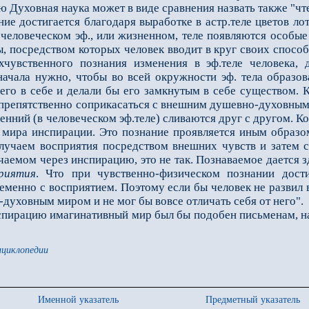
 Духов­ная наука может в виде сравнения назвать также "ч
достигается благодаря выработке в астр.теле цветов лот
 человеческом эф., или жизненном, теле появляются особые
ы, по­средством которых человек вводит в круг своих способ
хчувственного познания изменения в эф.теле человека, 
начала нужно, чтобы во всей окружности эф. тела образов
его в се­бе и делали бы его замкнутым в себе существом. 
спрепятственно соприкасаться с внешним душевно-духовным 
нний (в человеческом эф.теле) сливаются друг с другом. Ко
 ми­ра инспирации. Это познание проявляется иным образо
лучаем восприятия посредством внешних чувств и затем с
чаемом через инспирацию, это не так. По­знаваемое дается з
риятия
. Что при чувственно-физическом познании дост
менно с восприятием. Поэтому если бы человек не развил в
уховным ми­ром и не мог бы вовсе отличать себя от него".
пирацию имагинативный мир был бы подобен письменам, на
нциклопедии
Именной указатель
Предметный указатель