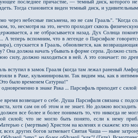
вующее послед­нее причастие, — темный диск, которого не
идеть. Тогда становится виден темный диск, и удивительны
мо через небесные письмена, но не сам Грааль". "Когда с
ом, то, несмотря на это, нечто проходит сквозь физическу
ерживается, а не отбрасывается назад. Дух Солнца покоитс
 ... А теперь вспомним, что в легенде о Парсифале говорит
ира), спускается в Грааль, об­новляется, как возвращающая
? Она должна начать убывать в форме серпа. Должно стать 
юю силу, должно находиться в ней. А это означает: по дре
 вступил в замок Грааля (когда там лежал раненый Амфорта
тояли в Раке, кульминировали. Так ви­дим мы, как в интим
 Это было временем Сатурна!"
дновременно в знаке Рака ... Парсифаль приходит с силой 
время возвещает о себе. Душа Парсифаля связана с подсо
та, хотя сам он об этом и не знает. Но дол­жно восходить 
должен все более и более понимать то, что никогда не мог
ой силой; что не могло быть понято, если к нему прибл
атерью с (мертвым) Христом на коленях и скажем: кто мож
ет, всех других богов затмевает Святая Чаша — ныне затро
.
Обдумай "что", но более обдумай "как"!
(Гете). Всмотримс