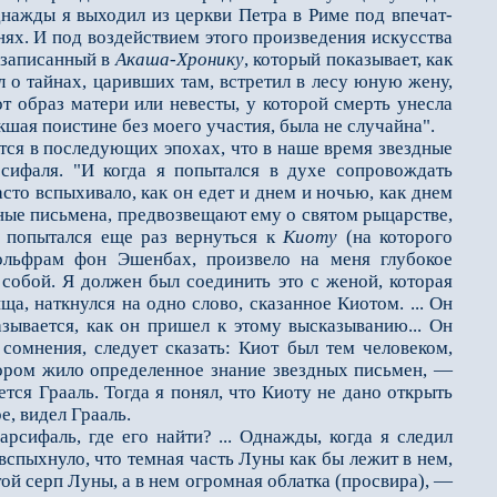
однажды я выходил из церкви Петра в Риме под впечат­
ях. И под воздействи­ем этого произведения искусства
 записанный в
Акаша-Хронику
, который показывает, как
ил о тайнах, царивших там, встретил в лесу юную жену,
 образ матери или не­весты, у которой смерть унесла
шая поистине без моего участия, была не случайна".
ся в последующих эпохах, что в наше время звездные
сифаля. "И когда я попытался в духе сопровождать
сто вспыхивало, как он едет и днем и ночью, как днем
дные письмена, предвозвещают ему о святом рыцарстве,
 я попытался еще раз вернуться к
Киоту
(на которого
ольфрам фон Эшенбах, произвело на меня глубокое
о собой. Я должен был соединить это с женой, которая
а, наткнулся на одно слово, сказанное Киотом. ... Он
азывается, как он пришел к этому высказыванию... Он
 сомнения, следует сказать: Киот был тем человеком,
тором жило определенное знание звездных письмен, —
ется Грааль. Тогда я понял, что Киоту не дано открыть
е, видел Грааль.
ифаль, где его найти? ... Однажды, когда я следил
вспыхнуло, что темная часть Луны как бы лежит в нем,
ой серп Луны, а в нем огромная облатка (просвира), —