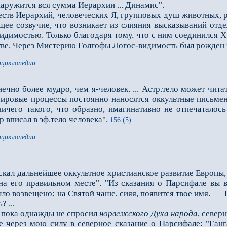
наружится вся сумма Иерархии ... Динамис".
в Иерархий, человеческих Я, групповых душ животных, рас
щее созвучие, что возникает из слияния высказываний отд
идимостью. Только благодаря тому, что с ним соединился Х
ве. Через Мистерию Голгофы Логос-видимость был рожден н
нциклопедии
нечно более мудро, чем я-человек. ... Астр.тело может читат
мировые процессы постоянно наносятся оккультные письмена
ичего такого, что образно, имагинативно не отпечаталось 
р вписал в эф.тело человека".
156 (5)
нциклопедии
я искал дальнейшее оккультное христианское развитие Европы
а его правильном месте". "Из сказания о Парсифале вы вс
ло воз­вещено: на Святой чаше, сияя, появится твое имя. — 
 ...
, пока однажды не спросил
норвежского Духа
народа
, север
е через мою силу в северное сказание о Парсифале: "Ган