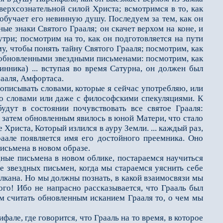
сверхсознательной силой Христа; всмотримся в то, как
 обучает его невинную душу. Последуем за тем, как он
ные знаки Святого Грааля; он скачет верхом на коне, и
три; посмотрим на то, как он подготовляется на пути
, чтобы понять тайну Святого Грааля; посмотрим, как
с обновленными звездными письменами: посмо­трим, как
инника) ... вступая во время Сатурна, он должен был
рааля, Амфортаса.
писывать словами, которые я сейчас употребляю, или
бо словами или даже с философскими спекуляциями. К
удут в состоянии почувствовать все святое Грааля:
а затем обновленным явилось в юной Матери, что стало
 Христа, Который излился в ауру Земли. ... каждый раз,
раале появляется имя его достойного преемника. Оно
письмена в новом образе.
ные письмена в новом облике, постараемся научиться
ние звездных письмен, когда мы стараемся уяснить себе
улкана. Но мы должны познать, в какой взаимосвязи мы
го! Ибо не напрасно рас­сказывается, что Грааль был
м считать обновленным исканием Грааля то, о чем мы
е, где говорится, что Грааль на то время, в которое