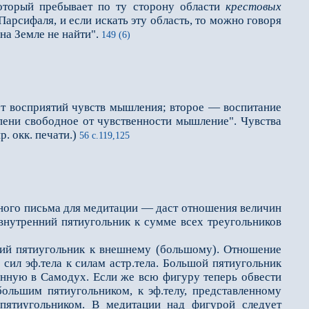
который пребывает по ту сторону области
крестовых
арсифаля, и если искать эту область, то можно говоря
на Земле не найти".
149 (6)
 от восприятий чувств мышления; второе — воспитание
тепени свободное от чувственности мышление". Чувства
. окк. печати.)
56 с.119,125
ьтного письма для медитации — даст отношения величин
ак внутренний пятиугольник к сумме всех треугольников
ний пятиугольник к внешнему (большому). Отношение
сил эф.тела к силам астр.тела. Большой пятиугольник
ванную в Самодух. Если же всю фигуру теперь обвести
большим пятиугольником, к эф.телу, представленному
 пятиугольником. В медитации над фигу­рой следует