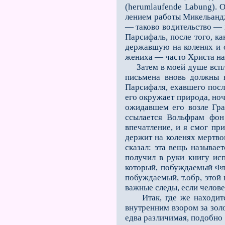
(herumlaufende Labung). О
лением работы Микельандж
— таково водительство — 
Парсифаль, после того, ка
державшую на коленях и о
жениха — часто Христа наз
Затем в моей душе всплыл
письмена вновь должны н
Парсифаля, ехавшего после
его окружает природа, ноч
ожидавшем его возле Граа
ссылается Вольфрам фон
впечатление, и я смог при
держит на коленях мертвог
сказал: эта вещь называе
получил в руки книгу ис
который, побуждаемый Фл
побужда­емый, т.обр, этой
важные следы, если челове
Итак, где же находится 
внутренним взором за золо
едва различимая, подобно 