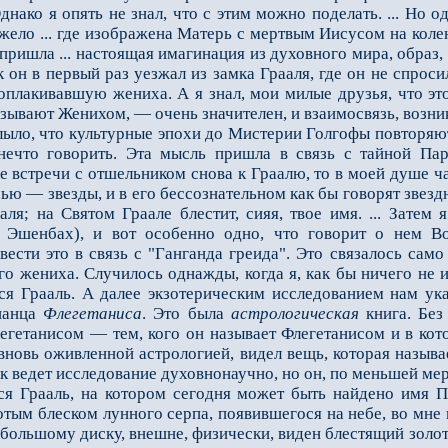
днако я опять не знал, что с этим можно поделать. ... Но 
ело ... где изображена Матерь с мертвым Иисусом на колен
пришла ... настоящая имагинация из духовного мира, образ,
к он в пер­вый раз уезжал из замка Грааля, где он не спрос
плакивавшую жениха. А я знал, мои милые друзья, что этот
ывают Женихом, — очень значителен, и взаимо­связь, возник
о, что куль­турные эпохи до Мистерии Голгофы повторяют
ечто говорить. Эта мысль пришла в связь с тайной Пар
 встречи с отшельником снова к Граалю, то в моей душе ча
ью — звезды, и в его бессоз­нательном как бы говорят звез
ля; на Святом Граале блестит, сияя, твое имя. ... Затем
 Эшенбах), и вот особенно одно, что говорит о нем В
вести это в связь с "Ганганда греи­да". Это связалось сам
о жениха. Случилось однажды, когда я, как бы ничего не ищ
тся Грааль. А далее экзотерическим исследованием нам ук
панца
Флегетаниса
. Это была
астрологичес­кая
книга. Без
егетанисом — тем, кого он называет Флегетанисом и в ко
 вновь оживленной астрологией, видел вещь, которая называ
к ведет исследование духовнонаучно, но он, по меньшей мер
Грааль, на котором сегодня может быть найдено имя Парс
тым блеском лунного серпа, появившегося на небе, во мне 
большому диску, внешне, физически, виден блестящий золот