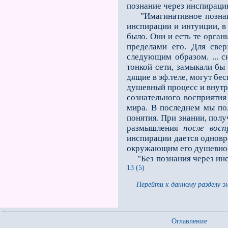
познание через инспирацию
"Имагинативное познание 
инспирации и интуиции, в
было. Они и есть те орган
пределами его. Для свер
следующим образом. ... с
тонкой сети, замыкали бы 
дящие в эф.теле, могут бе
душевный процесс и внутре
сознательного восприятия
мира. В последнем мы по
понятия. При знании, полу
размышления
после восп
инспирации дается одновре
окружающим его душевно-д
"Без познания через инс
13 (5)
Перейти к данному разделу э
Оглавление