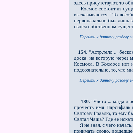
здесь присутствуют, то об
Космос состоит из сущест
высказываются. "То всеоб
первоначально был лишь в
своем собственном сущест
Перейти к данному разделу э
154.
"Астр.тело ... беско
доска, на которую через 
Космоса. В Космосе нет н
подсознательно, то, что ми
Перейти к данному разделу э
180
. "Часто ... когда 
прочесть имя Парсифаль н
Святому Граалю, то ему бы
Святая Чаша? Где ее искать?
Я не знал, с чего начать
понимать слово, вошедше