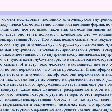
 момент исследовать постоянно колеблющуюся внутренню
 получились бы, естественно, линии или цветовые формы, но
 лишь одно: все это имеет такой вид, как если бы мысли п
но здесь оно течет, волнуется, колеблется. Это — инди
лизированный Логос. Ибо никак нельзя сказать, что текуще
 этому внутрь излучающемуся, струящемуся движению чувс
 но для внутреннего человека воспринимаемой речью, гов
лике, отпечатывается во внутренне воспринимаемом, внутр
 от чувств идем глубже внутрь, то нам является некоторым
но сказать: Я и астр. тело человека, находящиеся вне его
и, но они переживают, что тогда происходит. И как эфирну
трь потока и излучения, так эф. тело они переживают в в
дит так, словно бы речь, обычно направляемая вовне, к 
е, что мы сказали от пробуждения до засыпания, еще раз в о
вовнутрь. ...все наше душевное раскрывается в этой нап
ом, что человек говорит с утра до вечера, то этот пережив
с, индивидуализированный Логос, в то же время веде
е, выражающем в
оккультных письменах
все, что приходит
твами, которыми открывается внутреннее ткание индивидуал