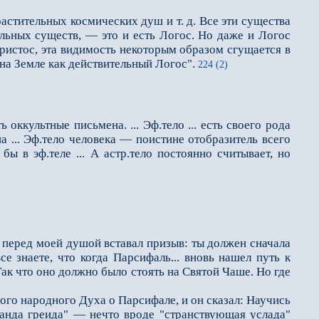
тительных космических душ и т. д. Все эти существа
ельных существ, — это и есть Логос. Но даже и Логос
ристос, эта видимость некоторым образом сгущается в
а Земле как действительный Логос".
224 (2)
ь оккультные письмена. ... Эф.тело ... есть своего рода
 ... Эф.тело человека — поистине отобразитель всего
бы в эф.теле ... А астр.тело постоянно считывает, но
, перед моей ду­шой вставал призыв: ты должен сначала
е знаете, что когда Парсифаль... вновь нашел путь к
Так что оно должно было стоять на Святой Чаше. Но где
ного народного Ду­ха о Парсифале, и он сказал: Научись
ганда греида" — нечто вроде "странствующая услада"