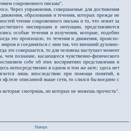
тением сокровенного письма".
оса. Через упраж­нения, совершаемые для достижения
 движения, образования и течения, которых прежде не
ностей чтение сокровенного письма и то, что ле­жит за
достигшего инспи­рации и интуиции, представляются
ались особые течения и излучения, которые, подобно
Когда это произошло, то течения и движения, происхо­
миром и соединять­ся с ним так, что внешний духовно-
гда это совершается, то для человека наступает момент
м, чем познание, касающееся чувственно-физичес­кого
оставляем себе об этих восприятиях представления и
десь непосредственно в одном и том же акте; здесь нет
игается лишь впоследст­вии при помощи понятий, в
 эф.теле описанной выше сети, то слился бы воедино с
 которые смотришь, но которых не можешь прочесть".
Наверх