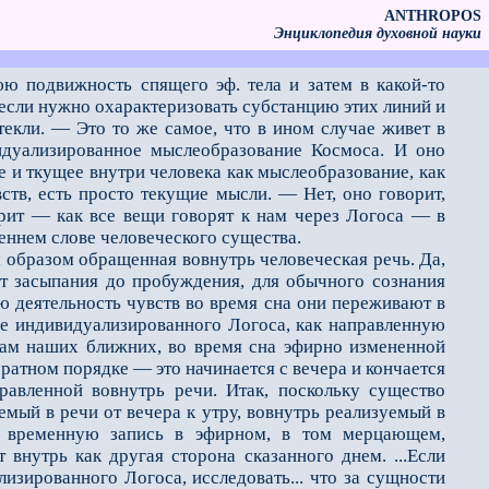
ANTHROPOS
Энциклопедия духовной науки
ю подвижность спящего эф. тела и затем в какой-то
 если нужно охарактеризовать субстанцию этих линий и
отекли. — Это то же самое, что в ином случае живет в
видуализированное мыслеобразование Космоса. И оно
е и ткущее внутри человека как мыслеобразование, как
тв, есть просто текущие мысли. — Нет, оно говорит,
орит — как все вещи говорят к нам через Логоса — в
еннем слове человеческого существа.
 образом обращенная вовнутрь человеческая речь. Да,
 от засыпания до пробуждения, для обычного сознания
ю деятельность чувств во время сна они переживают в
иде индивидуализированного Логоса, как направленную
ушам наших ближних, во время сна эфирно измененной
братном порядке — это начинается с вечера и кончается
равленной вовнутрь речи. Итак, поскольку существо
аемый в речи от вечера к утру, вовнутрь реализуемый в
т временную запись в эфирном, в том мерцающем,
 внутрь как другая сторона сказанного днем. ...Если
изированного Логоса, исследовать... что за сущности