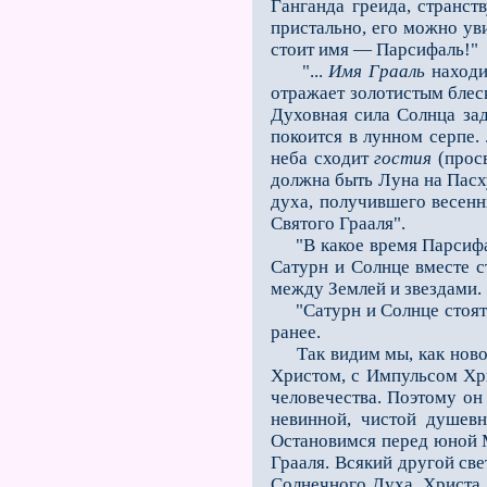
Ганганда греида, странст
пристально, его можно ув
стоит имя — Парсифаль!"
"...
Имя Грааль
находи
отражает золотистым блеск
Духовная сила Солнца зад
покоится в лунном серпе.
неба сходит
гостия
(просв
должна быть Луна на Пасху
духа, получившего весенн
Святого Грааля".
"В какое время Парсифаль
Сатурн и Солнце вместе с
между Землей и звездами.
"Сатурн и Солнце стоят о
ранее.
Так видим мы, как новое 
Христом, с Импульсом Хрис
человечества. Поэтому он 
невинной, чистой душевн
Остановимся перед юной М
Грааля. Всякий другой св
Солнечного Духа, Христа