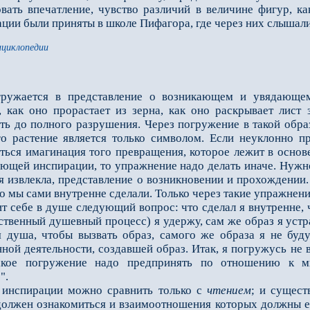
вать впечатление, чувство различий в величине фигур, как
ции были приняты в школе Пифагора, где через них слышал
нциклопедии
гружается в представление о возникающем и увядающе
 как оно прорастает из зерна, как оно раскрывает лист 
оть до полного разруше­ния. Через погружение в такой обр
го растение является только символом. Если неуклонно п
ться имагинация того превращения, которое лежит в основ
ующей инспирации, то упражнение надо делать иначе. Нужн
ния извлекла, представление о возникновении и прохождени
что мы сами внутренне сделали. Только через такие упражне
себе в душе следующий вопрос: что сделал я внутренне, ч
твенный душевный процесс) я удержу, сам же образ я устр
я душа, чтобы вызвать образ, самого же образа я не буд
ной деятельности, создав­шей образ. Итак, я погружусь не
акое погружение надо предпринять по отношению к мн
".
спирации можно сравнить только с
чтением
; и сущест
должен ознакомиться и взаимоотношения которых должны е