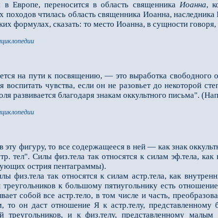
 в Европе, переносится в область священника
Иоанна
, 
 походов чтилась область священника Иоанна, наследника П
ких формулах, сказать: то место Иоанна, в сущности говоря, 
нциклопедии
буется на пути к посвящению, — это выработка свободного
ся воспитать чувства, если он не разовьет до некоторой с
ля раз­вивается благодаря знакам оккультного письма". (Напр
нциклопедии
я в эту фигуру, то все содержащееся в ней — как знак оккул
стр. тел". Силы физ.тела так относятся к силам эф.тела, к
зующих острия пентаграммы).
физ.тела так относятся к силам астр.тела, как внутрен
треугольников к большому пятиугольнику есть отношение 
вает собой все астр.тело, в том числе и часть, преобразо
м, то он даст отношение Я к астр.телу, представленному 
й треуголь­ников, и к физ.телу, представленному малым