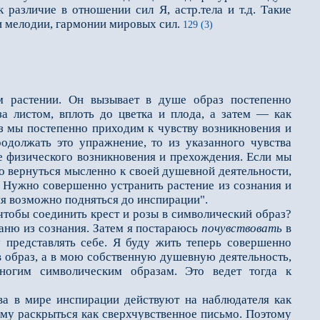
 различие в отношении сил Я, астр.тела и т.д. Такие
и мелодии, гармонии мировых сил.
129 (3)
м растении. Он вызывает в душе образ постепенно
за листом, вплоть до цветка и плода, а затем — как
аз мы постепенно приходим к чувству возникновения и
родолжать это упражнение, то из указанного чувства
е физического возникновения и прехождения. Если мы
о вернуться мысленно к своей душевной деятельности,
и. Нужно совершенно устранить растение из сознания и
ния возможно подняться до инспирации".
тобы соединить крест и розы в символический образ?
аню из сознания. Затем я постараюсь
почувствовать
в
у представлять себе. Я буду жить теперь совершенно
 в образ, а в мою собственную душевную деятельность,
огим символическим образам. Это ведет тогда к
ва в мире инспирации действуют на наблюдателя как
му раскрыться как сверхчувственное письмо. Поэтому