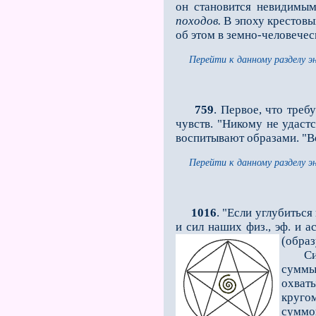
он становится невидимым
походов.
В эпоху крестовых
об этом в земно-человечес
Перейти к данному разделу э
759
. Первое, что тре
чувств. "Никому не удаст
воспитывают образами. "Во
Перейти к данному разделу э
1016
. "Если углубитьс
и сил наших физ., эф. и а
(обра
Силы 
суммы 
охваты
круго
суммо