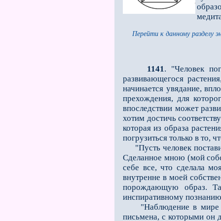
образо
медита
Перейти к данному разделу э
1141
. "Человек по
развивающегося растения,
начинается увядание, впл
прехождения, для которо
впоследствии может разви
хотим достичь соответств
которая из образа расте­
погрузиться только в то, 
"Пусть человек поставит 
Сделанное мною (мой собс
себе все, что сделала мо
внутренне в моей собствен
порождающую об­раз. Т
инспиративному познанию
"Наблюдение в мире ин
письмена, с которыми он 