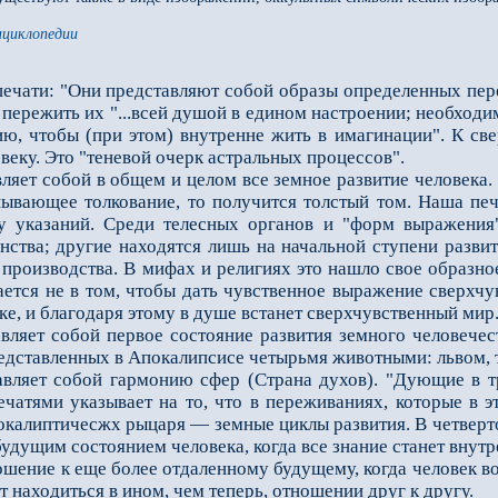
нциклопедии
ечати: "Они представляют собой образы определенных пере
пережить их "...всей душой в едином настроении; необходи
ю, чтобы (при этом) внутренне жить в имагинации". К све
овеку. Это "теневой очерк астральных процессов".
ет собой в общем и целом все земное развитие человека. 
пывающее толкование, то получится толстый том. Наша печа
 указаний. Среди телесных органов и "форм выражения"
нства; другие находятся лишь на начальной ступени разви
 производства. В мифах и религиях это нашло свое образно
ется не в том, чтобы дать чувственное выражение сверхчу
е, и благодаря этому в душе встанет сверхчувственный мир
яет собой первое состояние развития земного человечес
редставленных в Апокалипсисе четырьмя животными: львом, 
ляет собой гармонию сфер (Страна духов). "Дующие в т
ечатями указывает на то, что в переживаниях, которые в 
окалиптичесжх рыцаря — земные циклы развития. В четверто
 будущим состоянием человека, когда все знание станет внут
ение к еще более отдаленному будущему, когда человек во
т находиться в ином, чем теперь, отношении друг к другу.