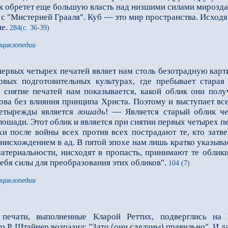
обретет еще большую власть над низшими силами мироздани
 "Мистерией Грааля". Куб — это мир пространства. Исходя
ие.
284(с. 36-39)
нциклопедии
рвых четырех печатей являет нам столь безотрадную карти
рвых подготовительных культурах, где пребывает старая
з снятие печатей нам показывается, какой облик они пол
ва без влияния принципа Христа. Поэтому и выступает все 
четырежды является
лошадь
! — Является старый облик че
ошади. Этот облик и является при снятии первых четырех пе
осле войны всех против всех пострадают те, кто затвер
 нисхождением в ад. В пятой эпохе нам лишь кратко указыва
материальности, нисходят в пропасть, принимают те облик
себя силы для преобразования этих обликов".
104 (7)
нциклопедии
 печати, выполненные Кларой Реттих, подверглись на
о Р. Штайнер возразил: "Зато (они сделаны) правильно". И д