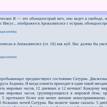
ческое Я — это обоюдоострый меч, оно ведет к свободе, н
ос Иисус... изображен в Арокалипсисе с острым, обоюдоостр
нциклопедии
исан в Апокалипсисе (гл. 16) как куб. Нас далеко бы увел
нциклопедии
пребывающее
предшествуют состоянию Сатурна.
Движени
руга Зодиака. И когда планета приходит в один такой звездн
ать мировых часов, 12 дневных и 12 ночных! Каждому миро
гим мировых
часов
, группирующихся в мировой
день
; п
 5 протекают более или менее внешне невоспринимаемо. 
5 больших ночей Сатурна. Вы можете также сказать: 5 дне