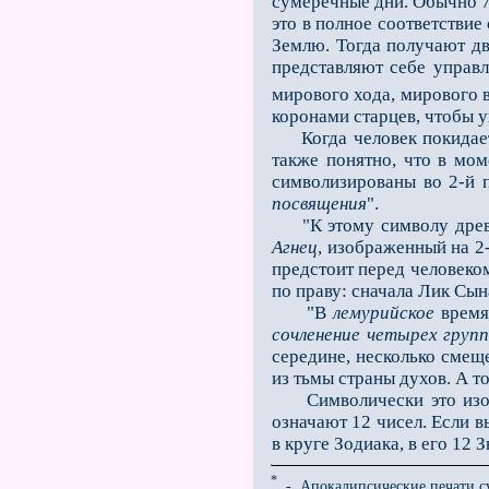
сумеречные дни. Обычно 7
это в полное соответствие
Землю. Тогда получают дв
представляют себе управ
мирового хода, мирового 
коронами старцев, чтобы у
Когда человек покидает ф
также понятно, что в моме
символизированы во 2-й 
посвящения
".
"К этому символу древн
Агнец
, изображенный на 2
предстоит перед человеко
по праву: сначала Лик Сына
"В
лемурийское
время
сочленение четырех груп
середине, несколько смещ
из тьмы страны духов. А то
Символически это изобра
означают 12 чисел. Если в
в круге Зодиака, в его 12 
*
- Апокалипсические печати с