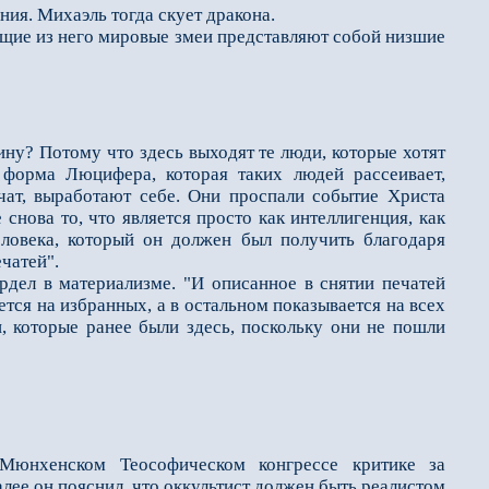
я. Михаэль тогда скует дракона.
щие из него мировые змеи представляют собой низшие
ну? Потому что здесь выходят те люди, которые хотят
 форма Люцифера, которая таких людей рассеивает,
учат, выработают себе. Они проспали событие Христа
снова то, что является просто как интеллигенция, как
ловека, который он должен был получить благодаря
чатей".
дел в материализме. "И описанное в снятии печатей
ется на избранных, а в остальном показывается на всех
и, которые ранее были здесь, поскольку они не пошли
 Мюнхенском Теософическом конгрессе критике за
алее он пояснил, что оккультист должен быть реалистом