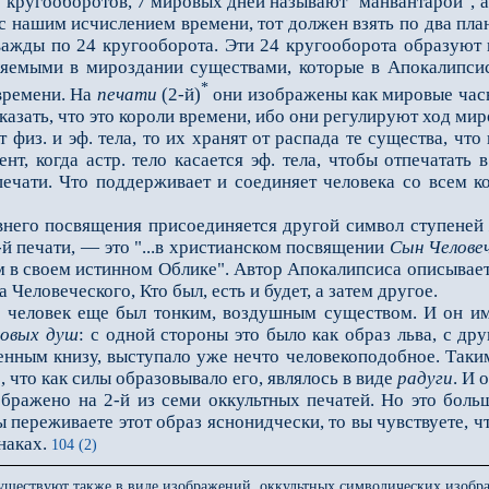
 кругооборотов, 7 мировых дней называют "манвантарой", а
 с нашим исчислением времени, тот должен взять по два план
ажды по 24 кругооборота. Эти 24 кругооборота образуют в
ляемыми в мироздании существами, которые в Апокалипсис
*
времени. На
печати
(2-й)
они изображены как мировые час
казать, что это короли времени, ибо они регулируют ход мир
из. и эф. тела, то их хранят от распада те существа, что
нт, когда астр. тело касается эф. тела, чтобы отпечатать в
печати. Что поддерживает и соединяет человека со всем
его посвящения присоединяется другой символ ступене
-й печати, — это "...в христианском посвящении
Сын Челове
м в своем истинном Облике". Автор Апокалипсиса описывает
 Человеческого, Кто был, есть и будет, а затем другое.
 человек еще был тонким, воздушным существом. И он име
повых душ
: с одной стороны это было как образ льва, с др
енным книзу, выступало уже нечто человекоподобное. Таким
, что как силы образовывало его, являлось в виде
радуги
. И 
жено на 2-й из семи оккультных печатей. Но это больше
ы переживаете этот образ яснонидчески, то вы чувствуете, 
Знаках.
104 (2)
уществуют также в виде изображений, оккультных символических изоб