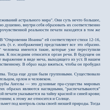
живаний астрального мира". Они суть нечто большее,
мо душевно, внутри себя образовать их соответственно
рхчувственной реальности печати находятся в том же
В "Откровении Иоанна" ей соответствуют стихи 12-16,
ть (т. е. изображение) представляет все это образно.
 человека имеются такие, которые уже переступили
тия. К последним относится орган речи. В будущем он
е выражение в виде меча, выходящего из уст. В нашем
вственному. В образ надо вжиться, чтобы он пробудил
.
тва. Тогда еще души были групповыми. Существовало
тельцом, орлом и человеком.
рубы Ангелы — это духовные пра-существа мировых
этих образах являются наглядными, "распечатываются"
й печати указывается на тайну красной и синей крови;
ренним; к этому же относится и Солнце.
зьмет под контроль силы своей низшей природы. Тогда