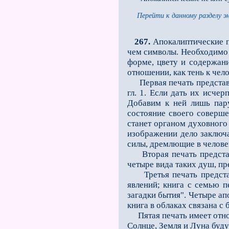
Перейти к данному разделу э
267.
Апокалиптические п
чем символы. Необходимо 
форме, цвету и содержани
отношении, как тень к чел
Первая печать представля
гл. 1. Если дать их исчер
Добавим к ней лишь пару
состояние своего соверше
станет органом духовного
изображении дело заключа
силы, дремлющие в человек
Вторая печать представл
четыре вида таких душ, п
Третья печать представ
явлений; книга с семью п
загадки бытия". Четыре ап
книга в облаках связана с
Пятая печать имеет отнош
Солнце, Земля и Луна буду