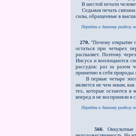
В шестой печати человек 
Седьмая печать связана с
силы, обращенные в высш
Перейти к данному разделу э
270.
"Почему открытие пе
остаться при четырех пе
распыляет. Поэтому чере
Иисуса и воплощаются сно
рассудок: раз за разом 
принятию в себя природы л
В первые четыре эпохи п
является не чем иным, как
тех, которые остаются в 
вперед и не восприняли в 
Перейти к данному разделу э
566
. Оккультные
нехудожественность. На чт