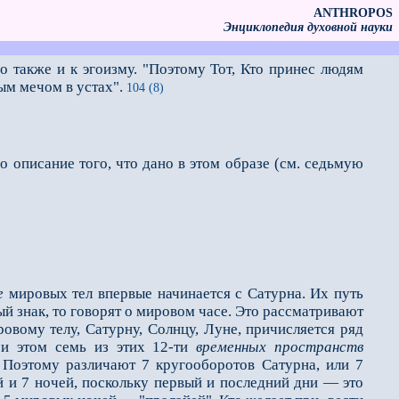
ANTHROPOS
Энциклопедия духовной науки
о также и к эгоизму. "Поэтому Тот, Кто принес людям
ым мечом в устах".
104 (8)
о описание того, что дано в этом образе (см. седьмую
е
мировых тел впервые начинается с Сатурна. Их путь
ый знак, то говорят о мировом часе. Это рассматривают
вому телу, Сатурну, Солнцу, Луне, причисляется ряд
ри этом семь из этих 12-ти
временных пространств
Поэтому различают 7 кругооборотов Сатурна, или 7
й и 7 ночей, поскольку первый и последний дни — это