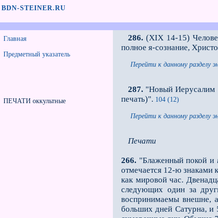
BDN-STEINER.RU
286.
(XIX 14-15) Челове
Главная
полное я-сознание, Христ
Предметный указатель
Перейти к данному разделу э
287.
"Новый Иерусалим оп
печать)".
104 (12)
ПЕЧАТИ оккультные
Перейти к данному разделу э
Печати
266.
"Блаженный покой и
отмечается 12-ю знаками к
как мировой час. Двенадц
следующих один за дру
воспринимаемы внешне, а
больших дней Сатурна, и 