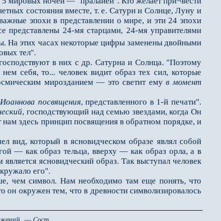
 5 мировых ночей — "пралайей". Кто желает при¬вести
етных состояния вместе, т. е. Сатурн и Солнце, Луну и
ажные эпохи в представлении о мире, и эти 24 эпохи
е представлены 24-мя старцами, 24-мя управителями
ы. На этих часах некоторые цифры заменены двойными
овых тел".
 господствуют в них с др. Сатурна и Солнца. "Поэтому
 нем себя, то... человек видит образ тех сил, которые
 космическим мирозданием — это светит ему
в момент
й
Иоаннова посвящения
, представленного в 1-й печати".
ческий
, господствующий над семью звездами, когда Он
 нам здесь принцип посвящения в обратном порядке, и
л вид, который в ясновидческом образе являл собой
угой — как образ тельца, вверху — как образ орла, а в
 является ясновидческий образ. Так выступал человек
окружало его".
, чем символ. Нам необходимо там еще понять, что
что он окружен тем, что в древности символизировалось
ражений. —
Сост.