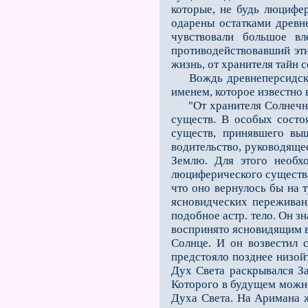
которые, не будь люцифер
одарены остатками древ
чувствовали большое в
противодействовавший эти
жизнь, от хранителя тайн 
Вождь древнеперсидской 
именем, которое известно 
"От хранителя Солнечног
существ. В особых состо
существ, принявшего в
водительство, руководяще
Землю. Для этого необх
люциферического существа 
что оно вернулось бы на т
ясновидческих переживан
подобное астр. тело. Он з
воспринято ясновидящим в 
Солнце. И он возвестил 
предстояло позднее низой
Дух Света раскрывался За
Которого в будущем можно
Духа Света. На Аримана ж