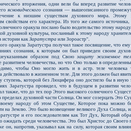
ического вторжения, одни вели бы вперед развитие челов
него
ясновидческого
сознания — вышеописанного промежут
лечение к низшим существам духовного мира. Этому
м свойствам его характера. Из того же самого источника,
солнечного оракула послано было водительство этому народу
духовной культуры, посланный к этому народу хранителе
в истории как
Заратустра
или Зороастр".
о оракула Заратустра получил такое посвящение, что ему
яниях сознания, к которым он был приведен своим духо
ышеуказанным образом под Свою
защиту жизненное те
е развитием человечества, но что Оно только в определенн
одимо, чтобы Оно могло жить и в астр. теле человека
действовало в жизненном теле. Для этого должен был явитьс
у ступень, которой без Люцифера оно достигло бы в иную эп
иях Заратустра провидел, что в будущем в развитии чело
нал также, что до тех пор Этого высокого солнечного Сущест
пределах духовной части Солнца. Он мог созерцать Это Сущ
своему народу об этом Существе, Которое пока можно б
ти на Землю. Это было возвещение великого Духа Солнца, и
ратустре и его последователям как Тот Дух, Который обр
 ожидать среди человечества. Это был Христос до Своего п
е он, напротив, указывал как на силу, которая своим вли