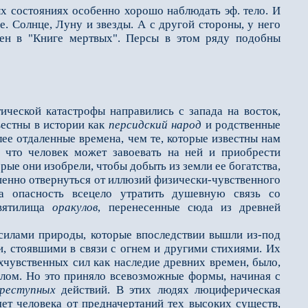
 состояниях особенно хорошо наблюдать эф. тело. И
е. Солнце, Луну и звезды. А с другой стороны, у него
жен в "Книге мертвых". Персы в этом ряду подобны
ческой катастрофы направились с запада на восток,
вестны в истории как
персидский народ
и родственные
лее отдаленные времена, чем те, которые известны нам
, что человек может завоевать на ней и приобрести
орые они изобрели, чтобы добыть из земли ее богатства,
ршенно отвернуться от иллюзий физически-чувственного
а опасность всецело утратить душевную связь со
святилища
оракулов
, перенесенные сюда из древней
илами природы, которые впоследствии вышли из-под
и, стоявшими в связи с огнем и другими стихиями. Их
рхчувственных сил как наследие древних времен, было,
шлом. Но это приняло всевозможные формы, начиная с
реступных
действий. В этих людях люциферическая
яет человека от предначертаний тех высоких существ,