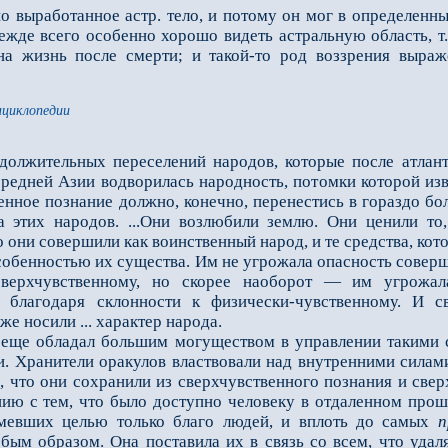
ыработанное астр. тело, и потому он мог в определенных
режде всего особенно хорошо видеть астральную область, т.
на жизнь после смерти; и такой-то род воззрения выра
нциклопедии
олжительных переселений народов, которые после атланти
передней Азии водворилась народность, потомки которой из
енное познание должно, конечно, перенестись в гораздо бо
а этих народов. ...Они возлюбили землю. Они ценили то
о они совершили как воинственный народ, и те средства, кот
 особенностью их существа. Им не угрожала опасность сове
сверхчувственному, но скорее наоборот — им угрожал
 благодаря склонности к физически-чувственному. И 
же носили ... характер народа.
ще обладал большим могуществом в управлении такими с
и. Хранители оракулов властвовали над внутренними силам
о, что они сохранили из сверхчувственного познания и све
нию с тем, что было доступно человеку в отдаленном про
имевших целью только благо людей, и вплоть до самых
п
бым образом. Она поставила их в связь со всем, что удал