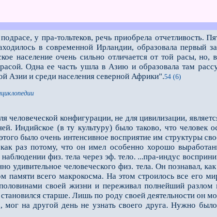
подрасе, у пра-тольтеков, речь приобрела отчетливость. П
аходилось в современной Ирландии, образовала первый зар
кое население очень сильно отличается от той расы, но, 
расой. Одна ее часть ушла в Азию и образовала там рассу
й Азии и среди населения северной Африки".
54 (6)
нциклопедии
ля человеческой конфигурации, не для цивилизации, являетс
ей. Индийское (в ту культуру) было таково, что человек о
ого было очень интенсивное восприятие им структуры своего
 как раз потому, что он имел особенно хорошо выработанн
наблюдении физ. тела через эф. тело. ...пра-индус восприн
но удивительное человеческого физ. тела. Он познавал, ка
м памяти всего макрокосма. На этом строилось все его мир
половинами своей жизни и переживал полнейший разлом в
 становился старше. Лишь по роду своей деятельности он мог
, мог на другой день не узнать своего друга. Нужно было