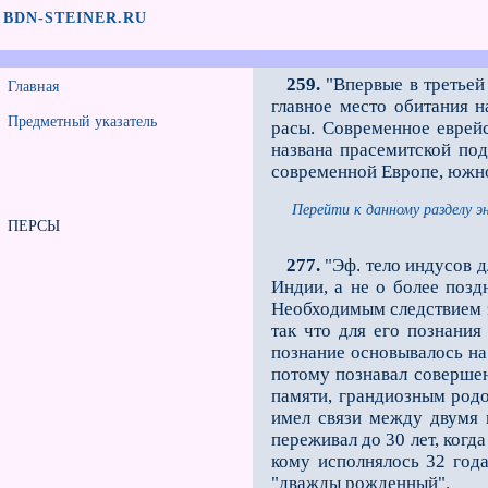
BDN-STEINER.RU
259.
"Впервые в третьей 
Главная
главное место обитания н
Предметный указатель
расы. Современное еврейс
названа прасемитской под
современной Европе, южно
Перейти к данному разделу э
ПЕРСЫ
277.
"Эф. тело индусов д
Индии, а не о более поздн
Необходимым следствием эт
так что для его познания
познание основывалось на 
потому познавал совершен
памяти, грандиозным родо
имел связи между двумя 
переживал до 30 лет, когда
кому исполнялось 32 года
"дважды рожденный".