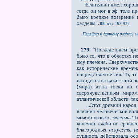
Египтянин имел хорошо в
тогда он мог в эф. теле п
было крепкое воззрение 
халдеям".
300-в (с.192-93)
Перейти к данному разделу э
279.
"Последствием прод
было то, что в областях 
ему племена. Сверхчувств
как исторические времен
посредством ее сил. То, чт
находится в связи с этой
(мира) из-за тоски по 
сверхчувственным миром
атлантической области, так
...Этот древний народ е
влияния человеческой вол
можно назвать
магами
. Т
конечно, слабо по сравне
благородных
искусств
, 
сущность действовала осо