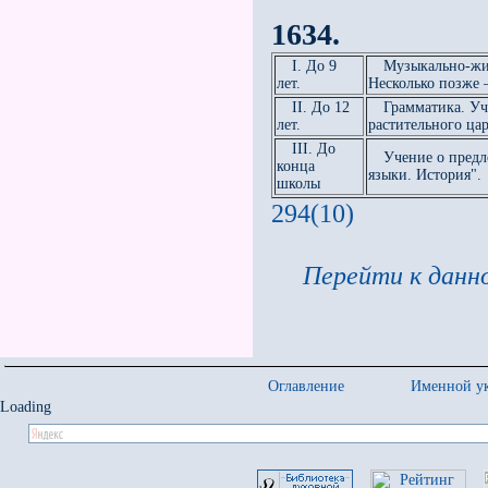
1634.
I. До 9
Музыкально-жи
лет.
Несколько позже 
II. До 12
Грамматика. Уч
лет.
растительного ца
III. До
Учение о пред
конца
языки. История".
школы
294(10)
Перейти к данно
Оглавление
Именной ук
Loading