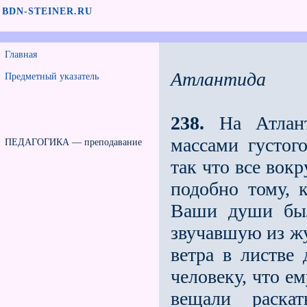
BDN-STEINER.RU
Главная
Атлантида
Предметный указатель
238.
На Атлант
массами густого
ПЕДАГОГИКА — преподавание
так что все вок
подобно тому, к
Ваши души был
звучавшую из жу
ветра в листве 
человеку, что е
вещали раск