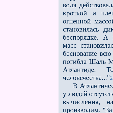
воля действовал
кроткой и чле
огненной массо
становилась ди
беспорядке. А
масс становила
беснование всю 
погибла Шаль-М
Атлантиде. 
человечества..."
2
В Атлантическу
у людей отсутст
вычисления, н
производим. "За