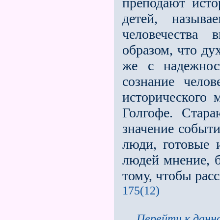
преподают исто
детей, назыв
человечества
образом, что ду
же с надeжнос
сознание челов
исторического 
Голгофе. Стара
значение событи
люди, готовые 
людей мнение, б
тому, чтобы рас
175(12)
Перейти к данно