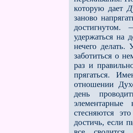
которую дает
Д
заново напрягат
достигнутом.
удержаться на д
нечего делать. 
заботиться о не
раз и правильно
прягаться. Име
отношении Духо
день проводи
элементарные
стесняются эт
достичь, если п
все сводится