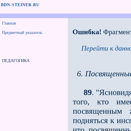
BDN-STEINER.RU
Главная
Ошибка!
Фрагмен
Предметный указатель
Перейти к данно
ПЕДАГОГИКА :
6. Посвященны
89
. "Ясновид
того, кто име
посвященным ж
подняться к инс
что посвященны