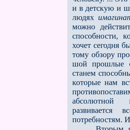
и в детскую и 
людях
имагина
можно действи
способности, к
хочет сего­дня 
тому обзору про
шой прошлые о
станем способн
ко­торые нам в
противопостави
абсолютной 
развивается 
потребнос­тям. И
Вторым являе