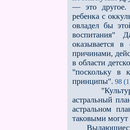
— это другое.
ребенка с оккул
овладел бы это
воспитания" Д
оказывается в 
причинами, дейс
в области детск
"поскольку в 
принципы".
98 (1
"Культура и
астральный пла
астральном пла
таковыми могут
Выдающиеся уч