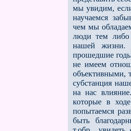
мы увидим, если
научаемся забы
чем мы обладаем
люди тем либо
нашей жизни.
прошедшие годы
не имеем отнош
объекти­вными, 
субстанция наше
на нас влияние
которые в ход
попытаемся раз
быть благодар
т.обр., увидеть