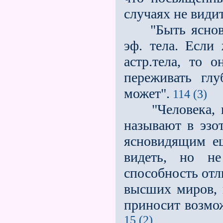
случаях не види
"Быть ясновид
эф. тела. Если
астр.тела, то 
переживать гл
может".
114 (3)
"Человека, ко
называют в эзо
ясновидящим ещ
видеть, но не
способность отл
высших миров, 
приносит возмож
15 (2)