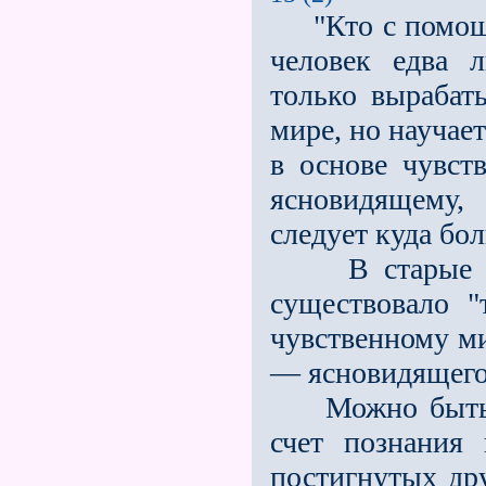
"Кто с помощь
человек едва л
только вырабат
мире, но научае
в основе чувст
ясновидящему, 
следует куда бо
В старые врем
существовало "
чувственному м
— ясновидящего,
Можно быть по
счет познания
постигнутых др