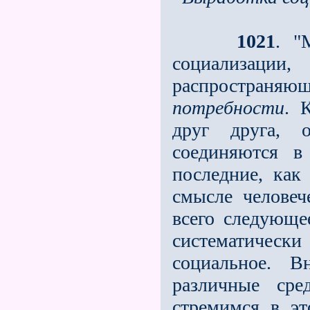
1021
. "
социализа
распростр
потребности
. 
друг друга, 
соединяются в
последние, как
смысле человеч
всего следующе
систематическ
социальное. В
различные сре
стремимся в э