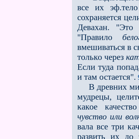
все их эф.тело
сохраняется цел
Девахан. "Это
"Правило
бел
вмешиваться в с
только через
ка
Если туда попад
и там остается".
В древних мист
мудрецы, целит
какое качеств
чувство или вол
вала все три ка
развить их до