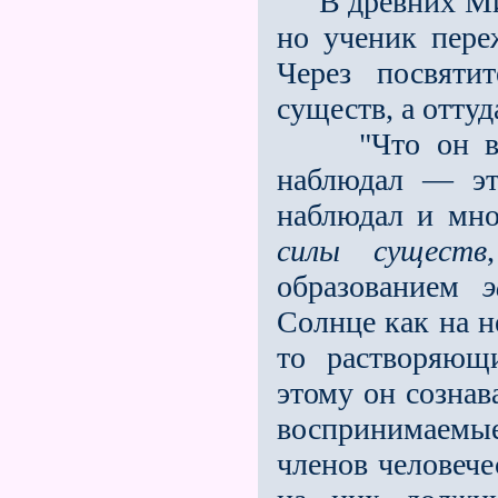
В древних Мист
но ученик пере
Через посвяти
существ, а оттуд
"Что он виде
наблюдал — эт
наблю­дал и мн
силы существ
образованием
Солнце как на не
то рас­творяю
этому он сознав
воспринимаемые
членов человеч