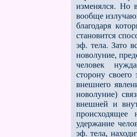
изменялся. Но 
вообще излучающ
благодаря кото
становится спос
эф. тела. Зато 
новолуние, пред
человек нужда
сторону своего 
внешнего явле
новолуние) свя­
внешней и внут
происхо­дящее
удержание чело
эф. тела, наход