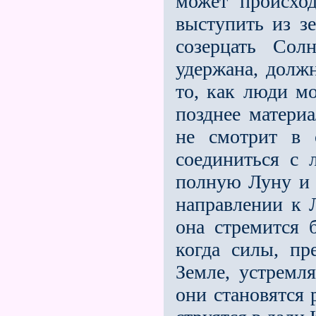
может происход
выступить из з
созерцать Со
удержана, долж
то, как люди мо
позднее матери
не смотрит в 
соединиться с 
полную Луну и г
направлении к 
она стремится 
когда силы, пр
Земле, устрем­
они становятся 