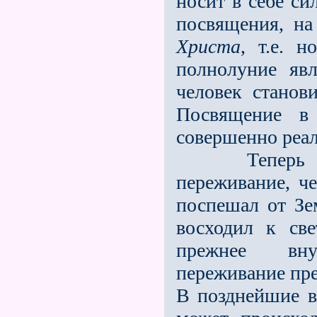
носит в себе си
посвящения, на
Христа
, т.е. 
полнолуние явл
человек станов
Посвящение в 
совершенно реа
Теперь предс
переживание, ч
поспешал от Зе
восходил к све
прежнее вну
переживание пре
В позднейшие вр