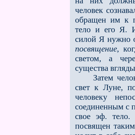
на них должны
человек сознава
обращен им к п
тело и его Я. 
силой Я нужно о
посвящение
, ко
светом, а чер
существа вгляды
Затем человек
свет к Луне, п
человеку непо
соединенным с п
свое эф. тело
посвящен таким 