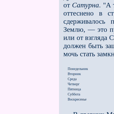
от
Сатурна
. "А
оттеснено в с
сдержи­валось
Землю, — это п
или от взгля­да 
должен быть защ
мочь стать замк
Понедельник
Вторник
Среда
Четверг
Пятница
Суббота
Воскресенье