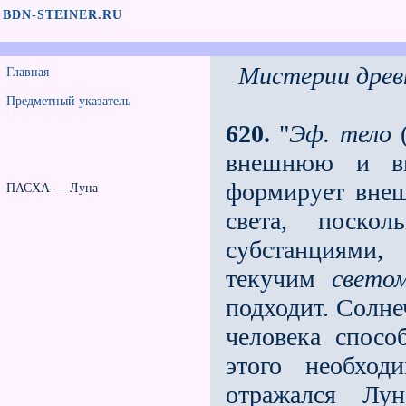
BDN-STEINER.RU
Мистерии древ
Главная
Предметный указатель
620.
"
Эф. тело
(
внешнюю и вну
формирует внеш
ПАСХА — Луна
света, поско
субстанциями
текучим
свето
подходит. Солне
человека спосо
этого необхо
отражался Лу