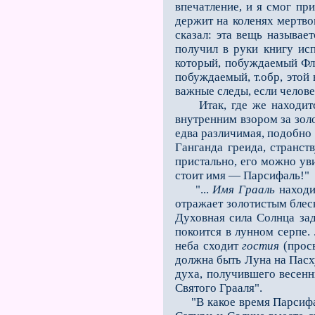
впечатление, и я смог при
держит на коленях мертвог
сказал: эта вещь называе
получил в руки книгу ис
который, побуждаемый Фл
побужда­емый, т.обр, этой
важные следы, если челове
Итак, где же находится 
внутренним взором за золо
едва различимая, подобно 
Ганганда греида, странст
пристально, его можно ув
стоит имя — Парсифаль!"
"...
Имя Грааль
находи
отражает золотистым блеск
Духовная сила Солнца зад
покоится в лунном серпе.
неба сходит
гостия
(просв
должна быть Луна на Пасху
духа, получившего весенн
Святого Грааля".
"В какое время Парсифаль