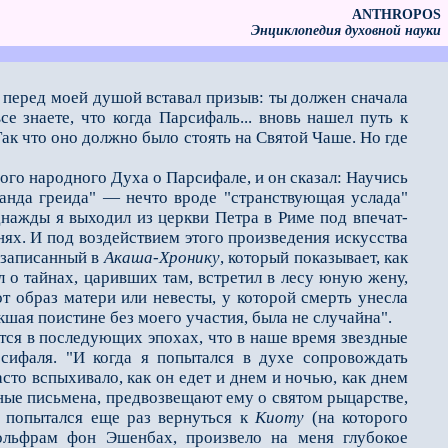
ANTHROPOS
Энциклопедия духовной науки
, перед моей ду­шой вставал призыв: ты должен сначала
е знаете, что когда Парсифаль... вновь нашел путь к
Так что оно должно было стоять на Святой Чаше. Но где
ного народного Ду­ха о Парсифале, и он сказал: Научись
ганда греида" — нечто вроде "странствующая услада"
однажды я выходил из церкви Петра в Риме под впечат­
ях. И под воздействи­ем этого произведения искусства
 записанный в
Акаша-Хронику
, который показывает, как
ил о тайнах, царивших там, встретил в лесу юную жену,
 образ матери или не­весты, у которой смерть унесла
шая поистине без моего участия, была не случайна".
ся в последующих эпохах, что в наше время звездные
сифаля. "И когда я попытался в духе сопровождать
сто вспыхивало, как он едет и днем и ночью, как днем
дные письмена, предвозвещают ему о святом рыцарстве,
 я попытался еще раз вернуться к
Киоту
(на которого
ольфрам фон Эшенбах, произвело на меня глубокое