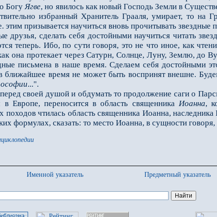
о Богу
Ягве
, но явилось как новый Господь Земли в Существе
ствительно избранный Хранитель Грааля, умирает, то на Г
е. этим призывается научиться вновь прочитывать звездные 
друзья, сделать себя достойными научиться читать звезд
ются теперь. Ибо, по сути говоря, это не что иное, как чте
к она про­текает через Сатурн, Солнце, Луну, Землю, до В
дные письмена в наше время. Сделаем себя достойными это
 в ближайшее время не может быть воспринят внешне. Буде
пософии
...".
ед своей душой и обдумать то продолжение саги о Парсифал
 в Европе, переносится в область священника
Иоанна
, 
 походов чтилась область священника Иоанна, наследника П
ких формулах, сказать: то место Иоанна, в сущности говоря, 
нциклопедии
Именной указатель
Предметный указатель