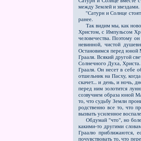
Сатурн и Солнце вместе с
между Землей и звездами.
"Сатурн и Солнце стоят о
ранее.
Так видим мы, как новое 
Христом, с Импульсом Хрис
человечества. Поэтому он 
невинной, чистой душевн
Остановимся перед юной М
Грааля. Всякий другой св
Солнечного Духа, Христа
Грааля. Он несет в себе 
отшельник на Пасху, когда
скачет... и день, и ночь,
перед ним золотится лунн
созвучием образа юной Ма
то, что судьбу Земли про
родственно все то, что п
вызвать усиленное воспале
Обдумай "что", но более 
какими-то другими словам
Граалю приближаются, ес
почувствовать то, что пер