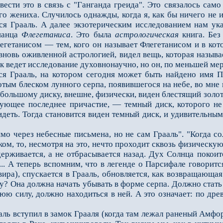
вести это в связь с "Ганганда греи­да". Это связалось сам
о жениха. Случилось однажды, когда я, как бы ничего не ищ
тся Грааль. А далее экзотерическим исследованием нам ук
панца
Флегетаниса
. Это была
астрологичес­кая
книга. Без
егетанисом — тем, кого он называет Флегетанисом и в ко
 вновь оживленной астрологией, видел вещь, которая называ
к ведет исследование духовнонаучно, но он, по меньшей мер
Грааль, на котором сегодня может быть найдено имя Парс
тым блеском лунного серпа, появившегося на небе, во мне 
большому диску, внешне, физически, виден блестящий золот
вующее послед­нее причастие, — темный диск, которого не
идеть. Тогда становится виден темный диск, и удивительны
мо через небесные письмена, но не сам Грааль". "Когда с
ом, то, несмотря на это, нечто проходит сквозь физическу
ерживается, а не отбрасывается назад. Дух Солнца покоитс
 ... А теперь вспомним, что в легенде о Парсифале говорит
ира), спускается в Грааль, об­новляется, как возвращающая
? Она должна начать убывать в форме серпа. Должно стать 
юю силу, должно находиться в ней. А это означает: по дре
 вступил в замок Грааля (когда там лежал раненый Амфорта