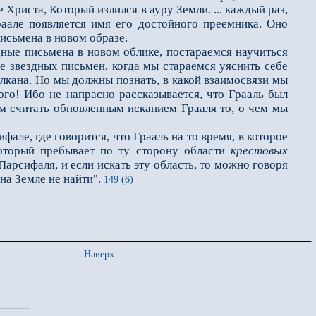
 Христа, Который излился в ауру Земли. ... каждый раз,
раале появляется имя его достойного преемника. Оно
письмена в новом образе.
ные письмена в новом облике, постараемся научиться
ние звездных письмен, когда мы стараемся уяснить себе
улкана. Но мы должны познать, в какой взаимосвязи мы
го! Ибо не напрасно рас­сказывается, что Грааль был
м считать обновленным исканием Грааля то, о чем мы
е, где говорится, что Грааль на то время, в которое
который пребывает по ту сторону области
крестовых
арсифаля, и если искать эту область, то можно говоря
на Земле не найти".
149 (6)
Наверх