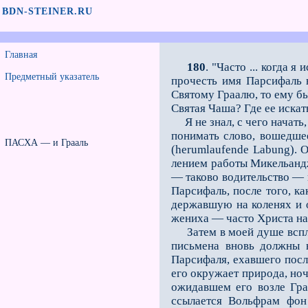
BDN-STEINER.RU
Главная
180
. "Часто ... когда 
Предметный указатель
прочесть имя Парсифаль н
Святому Граалю, то ему бы
Святая Чаша? Где ее искать?
Я не знал, с чего начать
понимать слово, вошедше
ПАСХА — и Грааль
(herumlaufende Labung). О
лением работы Микельандж
— таково водительство — 
Парсифаль, после того, ка
державшую на коленях и о
жениха — часто Христа наз
Затем в моей душе всплыл
письмена вновь должны н
Парсифаля, ехавшего после
его окружает природа, ноч
ожидавшем его возле Граа
ссылается Вольфрам фон