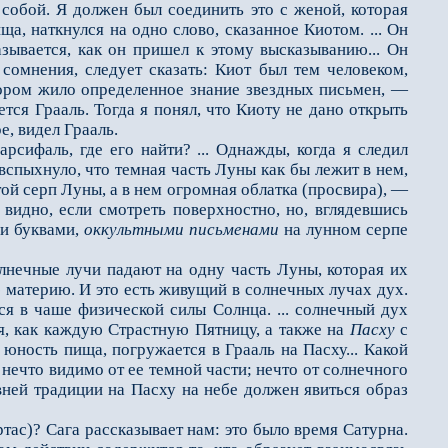
о собой. Я должен был соединить это с женой, которая
а, наткнулся на одно слово, сказанное Киотом. ... Он
азывается, как он пришел к этому высказыванию... Он
 сомнения, следует сказать: Киот был тем человеком,
тором жило определенное знание звездных письмен, —
ется Грааль. Тогда я понял, что Киоту не дано открыть
е, видел Грааль.
ифаль, где его найти? ... Однажды, когда я следил
вспыхнуло, что темная часть Луны как бы лежит в нем,
ой серп Луны, а в нем огромная облатка (просвира), —
 видно, если смотреть поверхностно, но, вглядевшись
ми буквами,
оккультными
письменами
на лунном серпе
олнечные лучи падают на одну часть Луны, которая их
ю материю. И это есть живущий в солнечных лучах дух.
я в чаше физической силы Солнца. ... сол­нечный дух
ся, как каждую Страстную Пятницу, а также на
Пасху
с
 юность пища, погружается в Грааль на Пасху... Какой
нечто видимо от ее темной части; нечто от солнечного
вней традиции на Пасху на небе должен явиться образ
с)? Сага рассказы­вает нам: это было время Сатурна.