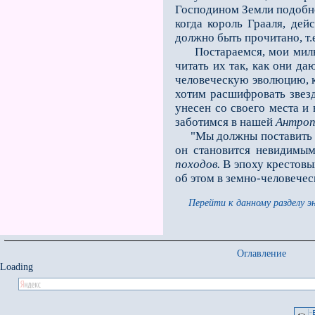
Господином Земли подобн
когда король Грааля, дей
должно быть прочитано, т.
Постараемся, мои милые 
читать их так, как они да
человеческую эволюцию, ка
хо­тим расшифровать звез
унесен со своего места и
заботимся в нашей
Антро
"Мы должны поставить пер
он становится невидимым
походов.
В эпоху крестовых
об этом в земно-человечес
Перейти к данному разделу э
Оглавление
Loading