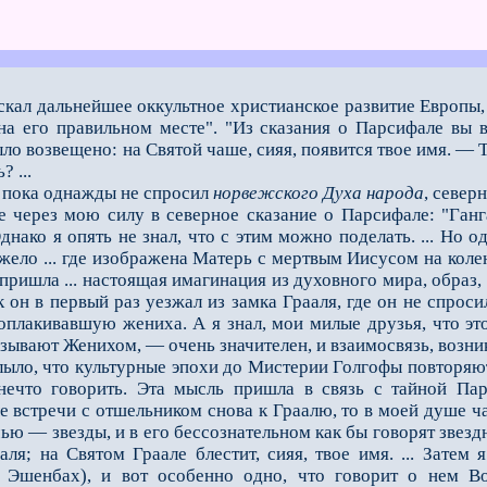
я искал дальнейшее оккультное христианское развитие Европы
а его правильном месте". "Из сказания о Парсифале вы вс
ло воз­вещено: на Святой чаше, сияя, появится твое имя. — 
 ...
, пока однажды не спросил
норвежского Духа
народа
, север
е через мою силу в северное сказание о Парсифале: "Ган
днако я опять не знал, что с этим можно поделать. ... Но 
ело ... где изображена Матерь с мертвым Иисусом на колен
пришла ... настоящая имагинация из духовного мира, образ,
к он в пер­вый раз уезжал из замка Грааля, где он не спрос
плакивавшую жениха. А я знал, мои милые друзья, что этот
ывают Женихом, — очень значителен, и взаимо­связь, возник
о, что куль­турные эпохи до Мистерии Голгофы повторяют
ечто говорить. Эта мысль пришла в связь с тайной Пар
 встречи с отшельником снова к Граалю, то в моей душе ча
ью — звезды, и в его бессоз­нательном как бы говорят звез
ля; на Святом Граале блестит, сияя, твое имя. ... Затем
 Эшенбах), и вот особенно одно, что говорит о нем В