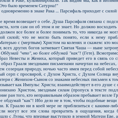
тояли в Раке, кульминировали. Так ви­дим мы, как в интим
 Это было временем Сатурна!"
дновременно в знаке Рака ... Парсифаль приходит с силой 
время возвещает о себе. Душа Парсифаля связана с подсо
та, хотя сам он об этом и не знает. Но дол­жно восходить 
должен все более и более понимать то, что никогда не мог
ой силой; что не могло быть понято, если к нему прибл
атерью с (мертвым) Христом на коленях и скажем: кто мож
ет, всех других богов затмевает Святая Чаша — ныне затро
.
Обдумай "что", но более обдумай "как"!
(Гете). Всмотримс
образ Невесты и Жениха, который приведет его в связь со 
 образ Грааля звезд­ными письменами начертан на небесах,
 днем созерцая природу, ночью часто имея перед собой небес
ый серп с просвирой, с Духом Христа, с Духом Солнца вну
тери с Женихом-Сыном со знаками небесных письмен к тому
низывает как Импульс Христа; взаимодействует в его душе 
ронизано Христом, звездным силам (пропуск в тексте подл
ние ран того, кто неправильным обра­зом пребывает возле Г
обдумай "как"! Ибо дело не в том, чтобы подобные вещи о
и. К Граалю ни в коей мере не приблизиться с какими-ли
ли могут все эти слова превратить в ощущения, когда б
ешло с Луны, что впервые выступило в земной Матери Еве, 