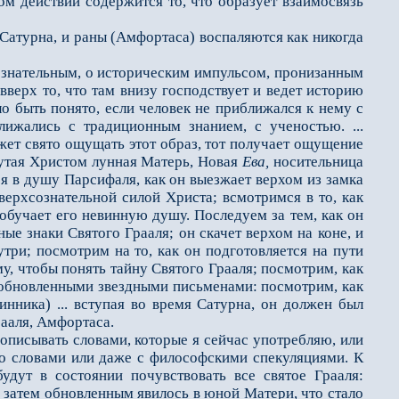
ном действии содержится то, что образует взаимосвязь
Сатурна, и раны (Амфортаса) воспаляются как никогда
знательным, о исто­рическим импульсом, пронизанным
вверх то, что там внизу господствует и ведет историю
ло быть понято, если человек не приближался к нему с
ижались с традиционным знанием, с ученостью. ...
ет свято ощущать этот образ, тот получает ощущение
нутая Христом лунная Матерь, Новая
Ева,
носительница
я в душу Парсифаля, как он вы­езжает верхом из замка
сверхсознательной силой Христа; всмотримся в то, как
 обучает его невинную душу. Последуем за тем, как он
ные знаки Святого Грааля; он скачет верхом на коне, и
три; посмотрим на то, как он подготовляется на пути
, чтобы понять тайну Святого Грааля; посмотрим, как
с обновленными звездными письменами: посмо­трим, как
инника) ... вступая во время Сатурна, он должен был
рааля, Амфортаса.
писывать словами, которые я сейчас употребляю, или
бо словами или даже с философскими спекуляциями. К
удут в состоянии почувствовать все святое Грааля:
а затем обновленным явилось в юной Матери, что стало