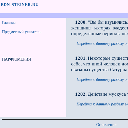
BDN-STEINER.RU
1200.
"Вы бы изумились, 
Главная
женщины, которая владее
Предметный указатель
определенные периоды нел
Перейти к данному разделу э
1201.
Некоторые существа
ПАРФЮМЕРИЯ
себе, что иной человек д
связаны существа Сатурна 
Перейти к данному разделу э
1202.
Действие мускуса т
Перейти к данному разделу э
Оглавление