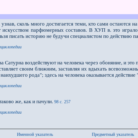
узнав, сколь много достигается теми, кто сами остаются н
т искусством парфюмерных составов. В ХУП в. это играл
ьзя писать историю не будучи специалистом по действию п
нциклопедии
 Сатурна воздействуют на человека через обоняние, и это 
оставляет своим ближним, заставляя их вдыхать всевозмож
наихудшего рода"; здесь на человека оказывается действие
нциклопедии
аково же, как и пачули.
98 с. 257
нциклопедии
Именной указатель
Предметный указатель