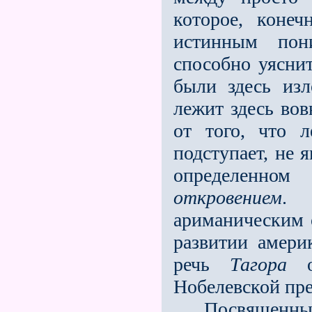
которое, коне
истинным пон
способно уяснит
были здесь изл
лежит здесь вов
от того, что л
подступает, не 
определенном
откровением
. 
ариманическим 
развитии америк
речь
Тагора
о 
Нобелевской пре
Посвященные В