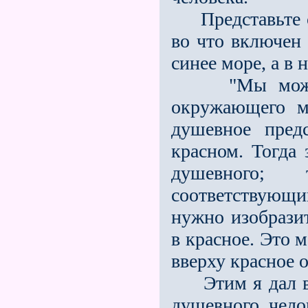
Представьте се
во что включен 
синее море, а в
"Мы можем та
окружающего ми
душевное пред
красном. Тогда
душевного; 
соответствующ
нужно изобразит
в красное. Это 
вверху кра­сное
Этим я дал вам
душевного чело