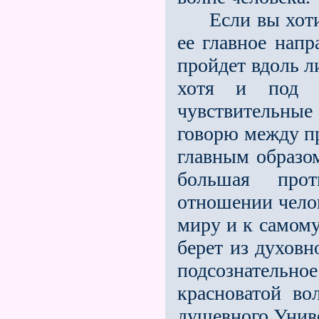
Если вы хотите
ее главное нап
пройдет вдоль л
хотя и под н
чувствительны
говорю между пр
главным образо
большая про
отношении чело
миру и к самому
берет из духов
подсознательн
красноватой в
душевного Унив