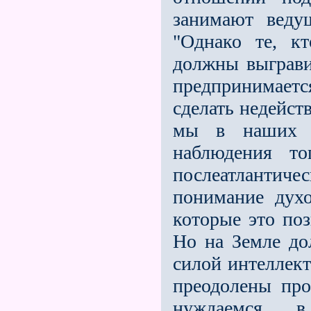
занимают ведущ
"Однако те, к
должны выграви
предпринимаетс
сделать недейст
мы в наших 
наблюдения то
послеатлантиче
понимание духо
которые это поз
Но на Земле до
силой интеллект
преодолены пр
нуждаемся 