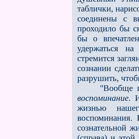
таблички, нарисо
соединены с в
проходило бы ск
бы о впечатле
удержаться на
стремится загля
сознании сделат
разрушить, чтоб
"Вообще вся 
воспоминание
. 
жизнью нашег
воспоминания. 
сознательной ж
(справа) и этой