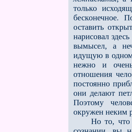
только ис­ходя
бесконечное. 
оставить открыт
нарисовал здесь
вымысел, а не
идущую в одном
нежно и очен
отношения че­л
посто­янно приб
они делают петл
Поэтому челов
окружен неким р
Но то, что вы
сознании, вы н