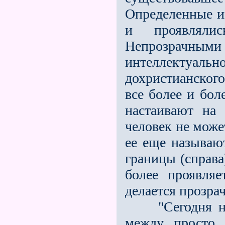
Определенные и
и проявлялис
Непрозрачными
интеллектуа
дохристианского
все более и бол
наста­ивают на
человек не може
ее еще называют
границы (справа
более проявляе
делается прозрач
"Сегодня необ
между просто 