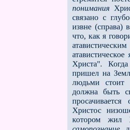
понимания
Христ
связано с глуб
извне (справа) 
что, как я говори
атавистичес
атавистическое
Христа". Когд
пришел на Земл
людьми стоит 
должна быть с
просачивается 
Христос низош
котором жил Х
самопознание
до