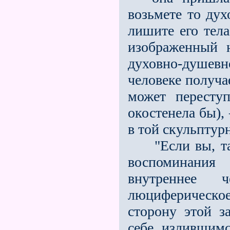
возьмете то дух
лишите его тел
изображенный
духовно-душевн
человеке получа
может пересту
окостенела бы)
в той скульптур
"Если вы, так
воспоминания
внутреннее 
люциферическое
сторо­ну этой з
себе излившимс