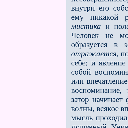
внутри его соб
ему никакой ра
мистика
и полаг
Человек не мо
образуется в э
отражается
, п
себе; и явление
собой воспоми
или впечатление
воспоминание, 
затор начинает 
волны, вся­кое в
мысль проходила
душевный Униве