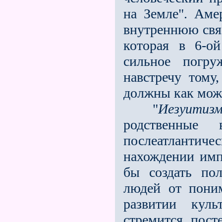
на Земле". Аме
внутреннюю связ
которая в 6-ой
сильное погру
навстречу тому
должны как можн
"
Иезуитизм
родственные
послеатлантич
нахождении имп
бы соз­дать п
людей от пон
развитии куль
стремится пост