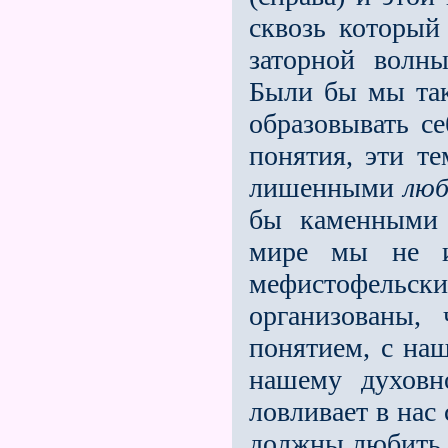
сквозь который
заторной волны
Были бы мы так
образовывать се
понятия, эти т
лишенными
люб
бы каменными 
мире мы не 
мефистофельс
организованы,
понятием, с на
нашему духовн
ловливает в нас
должны любить, 