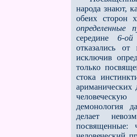
народа знают, к
обеих сторон 
определенные п
середине
6-ой
отказались от
исключив опре
только посвяще
стока инстинкт
ариманических 
человеческую
демонология д
делает нево
посвященные: 
человече­ский п