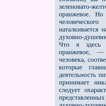
зеленовато-ж
оранжевое. Но 
человеческого
наталкивается н
духовно-душевн
Что я здесь 
оранжевое, — 
человека, соотв
которые глав
деятельность пи
принимает ник
следует охарак
представ­ленны
духовно-душев