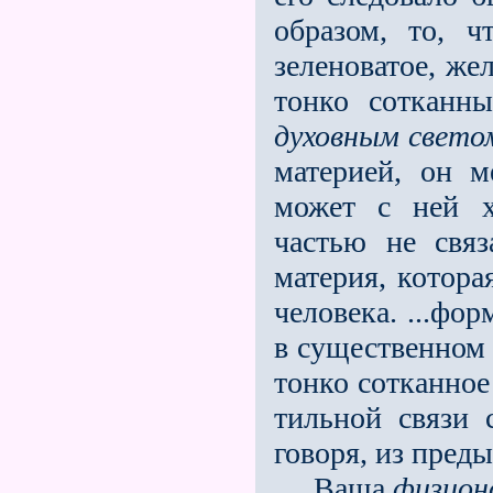
образом, то, ч
зеленоватое, же
тонко сотканн
духовным свето
материей, он м
может с ней х
частью не свя­
материя, котор
человека. ...фо
в суще­ственном
тонко сотканное
тильной связи 
говоря, из пред
Ваша
физион