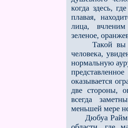
когда здесь, гд
плавая, находи
лица, вчленим
зеленое, ора­нже
Такой вы име
человека, увиде
нормальную ауру
представленное
оказы­вается ог
две стороны, 
всегда заметн
меньшей мере н
Дюбуа Раймон в
области, где ма