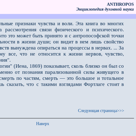
ANTHROPOS
Энциклопедия духовной науки
ьные признаки чув­ства и воли. Эта книга во многих
а рассмотрения связи физического и психического.
 что это может быть принято и с антропософской точки
льности в жизни души; он видит в нем лишь свойство
вств вынуждена опираться на процессы в нервах. ... За
у все, что не относится к жизни нервов, чувство,
ния".
и" (Иена, 1869) показывает, сколь близко он был со
менно от познания парализованной силы живущего в
смерть по частям, смерть — это большое и тотальное
ь сказать, что с такими взглядами Фортлаге стоит в
Следующая страница>>>
Наверх