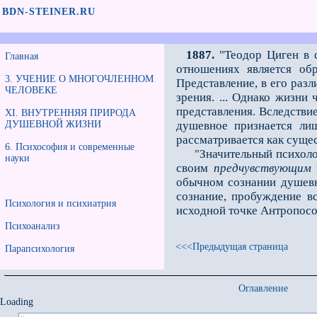
BDN-STEINER.RU
1887.
"Теодор Циген в с
Главная
отношениях является обр
3. УЧЕНИЕ О МНОГОЧЛЕННОМ
Представление, в его разл
ЧЕЛОВЕКЕ
зрения. ... Однако жизни
представления. Вследствие
XI. ВНУТРЕННЯЯ ПРИРОДА
ДУШЕВНОЙ ЖИЗНИ
душевное признается лиш
рассматривается как сущес
6. Психософия и современные
"Значительный психолог Ф
науки
своим
предчувствующим
обычном сознании душевн
сознание, пробуждение в
Психология и психиатрия
исходной точке Антропосо
Психоанализ
<<<Предыдущая страница
Парапсихология
Оглавление
Loading