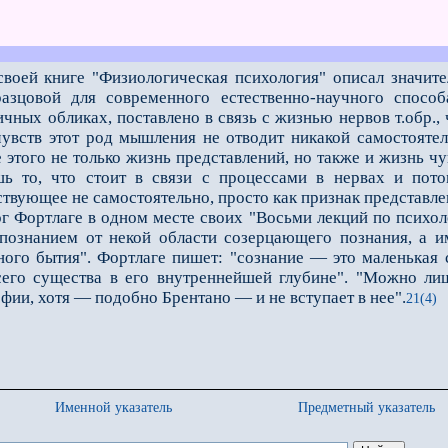
воей книге "Физиологическая психология" описал значител
азцовой для современного естественно-научного способ
ичных обликах, поставлено в связь с жизнью нервов т.обр.,
 чувств этот род мышления не отводит никакой самостояте
 этого не только жизнь представлений, но также и жизнь чу
ь то, что стоит в связи с процессами в нервах и потом
твующее не самостоятельно, просто как признак представле
ортлаге в одном месте своих "Восьми лекций по психологи
познанием от некой области созерцающего познания, а и
ого бытия". Фортлаге пишет: "сознание — это маленькая 
сего существа в его внутреннейшей глубине". "Можно лиш
фии, хотя — подобно Брентано — и не вступает в нее".
21(4)
Именной указатель
Предметный указатель