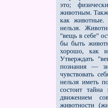
это; физическ
животным. Также
как животные. 
нельзя. Живот
"вещь в себе" ос
бы быть животн
хорошо, как 
Утверждать "в
познания — зн
чувствовать се
нельзя иметь п
состоит тайна 
движением сов
животности (ж