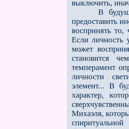
выключить, инач
В будущем ч
предоставить ин
воспринять то, 
Если личность у
может восприня
становится чем
темперамент оп
личности свет
элемент... В б
характер, кот
сверхчувственн
Михаэля, которы
спиритуальной