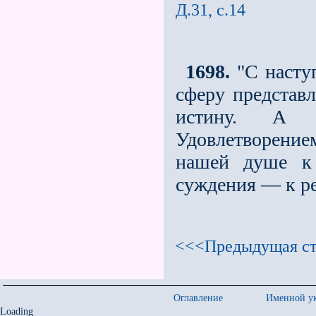
Д.31, с.14
1698.
"С насту
сферу представл
истину. А 
Удовлетворением
нашей душе к 
суждения — к р
<<<Предыдущая ст
Оглавление
Именной ук
Loading