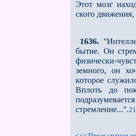
Этот мозг нахо
ского движения,
1636.
"Интелле
бытие. Он стре
физически-чувст
земного, он хо
которое служил
Вплоть до пок
подразумевает
стремление...".
21
<<<Предыдущая ст