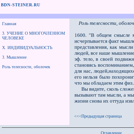
BDN-STEINER.RU
Роль телесности, оболоч
Главная
3. УЧЕНИЕ О МНОГОЧЛЕННОМ
1600. "В общем смысле м
ЧЕЛОВЕКЕ
исчерпывается факт мышлен
представления, как мысли
Х. ИНДИВИДУАЛЬНОСТЬ
людей, все наше мышление 
3. Мышление
эф. тело, в своей подвиж
становясь воспоминанием, е
Роль телесности, оболочек
для нас, людей,на­ходящихс
его нельзя было похоронит
что мы обладаем этим физ.
Вы видите, сколь сложен п
вызывают там мысли, а мыс
жизни снова их оттуда изв
<<<Предыдущая страница
Оглавление