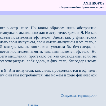
ANTHROPOS
Энциклопедия духовной науки
ют в астр. теле. Но таким образом лишь абстрактно
импульс к мышлению дан в астр. теле, даже в Я. Но как
ладаем подвижным эф. телом. Здесь, как у физических
лало свои импульсы, свои мысле-импульсы в эф. тело, а
 И каждая мысль опять-таки уходила бы без следа, не
ляется носителем памяти; таковым является эф. тело. Но
нашего мышления, протекало бы как сно­видение, если бы
 ут­верждать себя здесь, в физ. теле, благодаря тому,
 Я. Эти импульсы, как силы, продолжаются в эф. теле,
льку они там погребаются, мы можем в ходе физической
Следующая страница>>>
Наверх