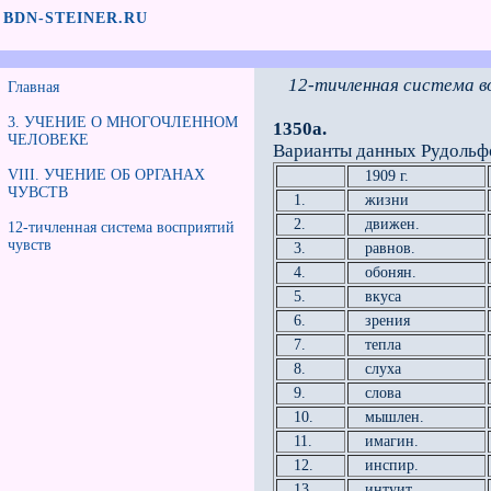
BDN-STEINER.RU
12-тичленная система в
Главная
3. УЧЕНИЕ О МНОГОЧЛЕННОМ
1350а.
ЧЕЛОВЕКЕ
Варианты данных Рудольфо
VIII. УЧЕНИЕ ОБ ОРГАНАХ
1909 г.
ЧУВСТВ
1.
жизни
2.
движен.
12-тичленная система восприятий
чувств
3.
равнов.
4.
обонян.
5.
вкуса
6.
зрения
7.
тепла
8.
слуха
9.
слова
10.
мышлен.
11.
имагин.
12.
инспир.
13.
интуит.