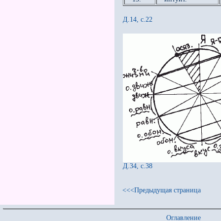
Д.14, с.22
Д.34, с.38
<<<Предыдущая страница
Оглавление