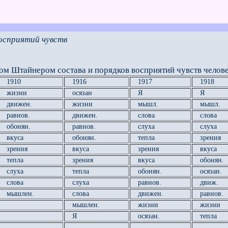
осприятий чувств
м Штайнером состава и порядков восприятий чувств челове
1910
1916
1917
1918
жизни
осязан
Я
Я
движен.
жизни
мышл.
мышл.
равнов.
движен.
слова
слова
обонян.
равнов.
слуха
слуха
вкуса
обонян.
тепла
зрения
зрения
вкуса
зрения
вкуса
тепла
зрения
вкуса
обонян.
слуха
тепла
обонян.
осязан.
слова
слуха
равнов.
движ.
мышлен.
слова
движен.
равнов.
мышлен.
жизни
жизни
Я
осязан.
тепла