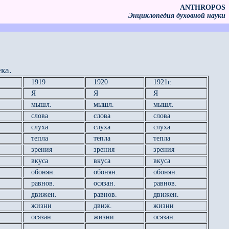
ANTHROPOS
Энциклопедия духовной науки
ка.
1919
1920
1921г.
Я
Я
Я
мышл.
мышл.
мышл.
слова
слова
слова
слуха
слуха
слуха
тепла
тепла
тепла
зрения
зрения
зрения
вкуса
вкуса
вкуса
обонян.
обонян.
обонян.
равнов.
осязан.
равнов.
движен.
равнов.
движен.
жизни
движ.
жизни
осязан.
жизни
осязан.