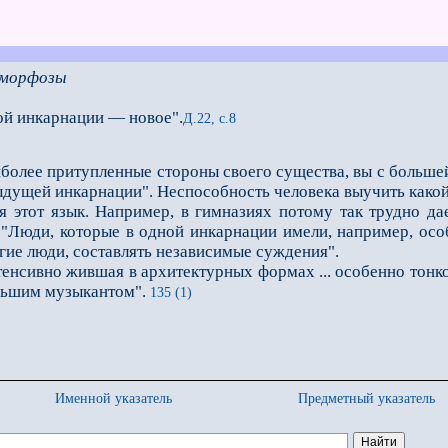
аморфозы
й инкарнации — новое".
Д.22, с.8
более притупленные стороны своего существа, вы с большей
ыдущей инкарнации". Неспособность человека выучить какой
ся этот язык. Например, в гимназиях потому так трудно да
Люди, которые в одной инкарнации имели, например, особ
гие люди, составлять независимые суждения".
сивно жившая в архитектурных формах ... особенно тонко 
льшим музыкантом".
135 (1)
Именной указатель
Предметный указатель