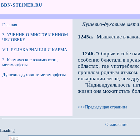
BDN-STEINER.RU
Душевно-духовные мет
Главная
3. УЧЕНИЕ О МНОГОЧЛЕННОМ
1245а.
"Мышление в каждо
ЧЕЛОВЕКЕ
VII. РЕИНКАРНАЦИЯ И КАРМА
1246.
"Открыв в себе наи
особенно блистали в пред
2. Кармические взаимосвязи,
метаморфозы
областях, где употреблял
прошлом родным языком. "
Душевно-духовные метаморфозы
инкарнации легче, чем дру
"Индивидуальность, интен
жизни она может стать бо
<<<Предыдущая страница
Оглавление
Loading