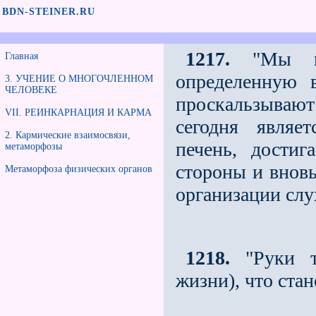
BDN-STEINER.RU
1217.
"Мы но
Главная
определенную 
3. УЧЕНИЕ О МНОГОЧЛЕННОМ
ЧЕЛОВЕКЕ
проскаль­зываю
VII. РЕИНКАРНАЦИЯ И КАРМА
сегодня являет
2. Кармические взаимосвязи,
печень, до­сти
метаморфозы
стороны и вновь
Метаморфоза физических органов
организа­ции слу
1218.
"Руки т
жизни), что стан