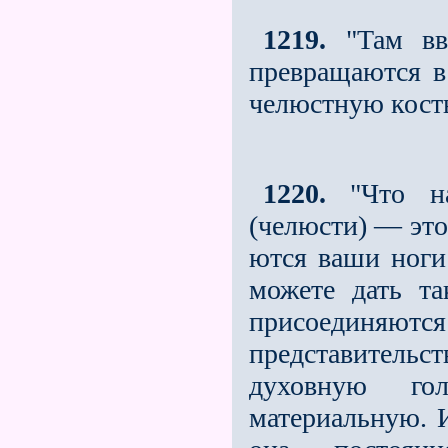
1219.
"Там вве
превращаются в
челюстную кость
1220.
"Что на
(челюсти) — это
ются ваши ноги 
можете дать та
присоединяютс
представительст
духовную го
материальную. И