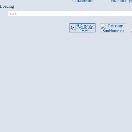
Оглавление
Именной ук
Loading