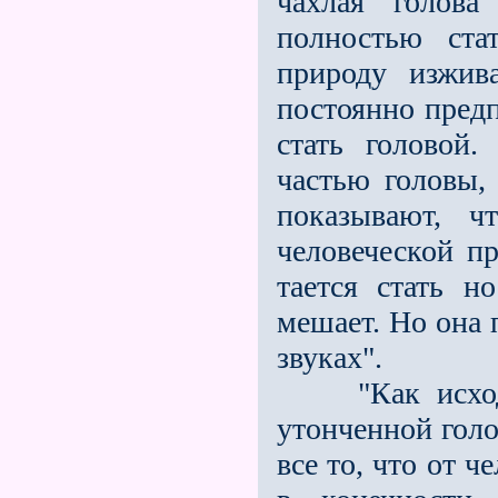
чахлая голова
полностью ста
природу изжив
постоянно пред
стать головой.
частью головы, 
показывают, ч
человеческой пр
тается стать 
мешает. Но она 
звуках".
"Как исходяще
утонченной голо
все то, что от ч