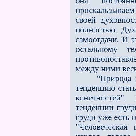
она постоян
проскальзывае
своей духовнос
полностью. Дух
самоотдачи. И э
остальному т
противопоставл
между ними вес
"Природа груд
тенденцию стать
ко­нечностей"
тенденции груди
груди уже есть 
"Человеческая