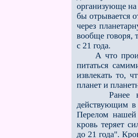
организующе на 
бы отрывается о
через планетарну
вообще говоря, т
с 21 года.
А что происхо
питаться самим
извлекать то, 
планет и планет
Ранее все э
действующим в ч
Перелом нашей 
кровь теряет си
до 21 года". Кр