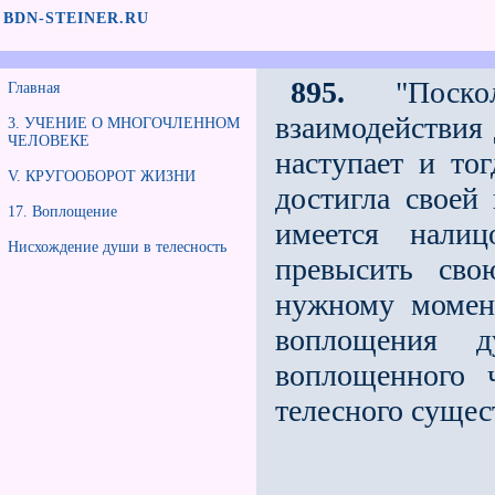
BDN-STEINER.RU
895.
"Поскол
Главная
взаимодействия 
3. УЧЕНИЕ О МНОГОЧЛЕННОМ
ЧЕЛОВЕКЕ
наступает и то
V. КРУГООБОРОТ ЖИЗНИ
достигла своей
17. Воплощение
имеется нали
Нисхождение души в телесность
превысить сво
нужному момент
воплощения д
воплощенного ч
телесного сущес