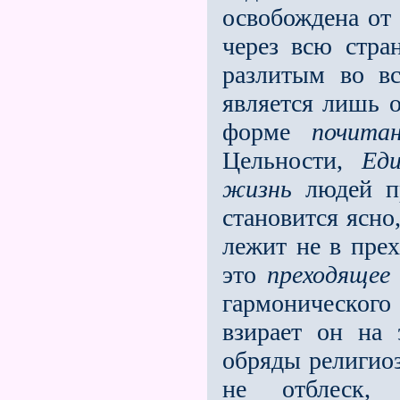
освобождена от 
через всю стра
разлитым во в
является лишь о
форме
почита
Цельности,
Ед
жизнь
людей пр
становится ясн
лежит не в пре
это
прехо­дящее
гармонического
взирает он на
обряды религиоз
не отблеск,