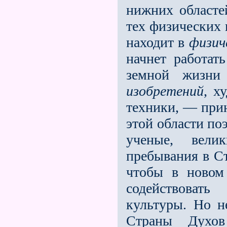
нижних областе
тех физических
находит в
физич
начнет работать
земной жизни
изобретений
, х
техники, — прин
этой области по
ученые, вели
пребывания в С
чтобы в новом
содейст­воват
культуры. Но не
Страны Духо