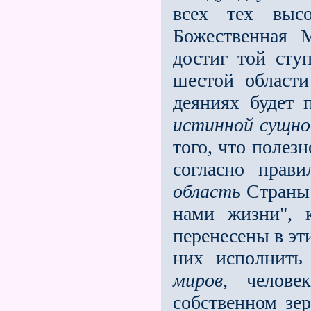
всех тех выс
Божественная 
достиг той сту
шестой област
деяниях бу­дет 
истинной сущно
того, что полез
согласно прав
область
Страны 
нами жизни", 
перенесены в эт
них исполнить
миров
, челов
собственном зер