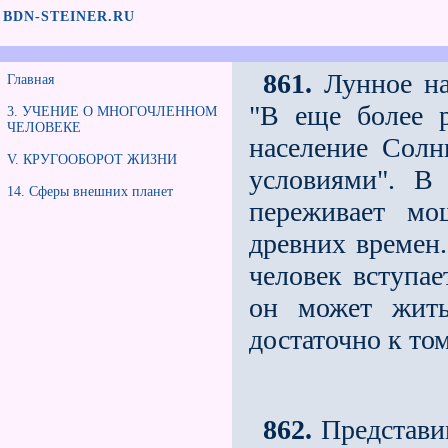
BDN-STEINER.RU
861.
Лунное нас
Главная
"В еще более р
3. УЧЕНИЕ О МНОГОЧЛЕННОМ
ЧЕЛОВЕКЕ
население Солн
V. КРУГООБОРОТ ЖИЗНИ
условиями". В
14. Сферы внешних планет
переживает мо
древних времен.
человек вступае
он может жить
достаточно к то
862.
Представим