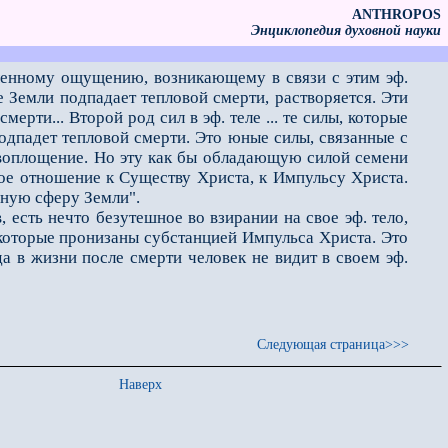
ANTHROPOS
Энциклопедия духовной науки
ленному ощущению, воз­никающему в связи с этим эф.
ре Земли подпадает тепловой смерти, растворяется. Эти
ерти... Второй род сил в эф. теле ... те силы, которые
подпадет тепловой смерти. Это юные силы, связанные с
 воплощение. Но эту как бы обладающую силой семени
нное отношение к Существу Христа, к Импульсу Христа.
вную сферу Земли".
сть нечто безутешное во взирании на свое эф. тело,
, которые пронизаны субстанцией Импульса Христа. Это
а в жизни после смерти человек не видит в своем эф.
Следующая страница>>>
Наверх