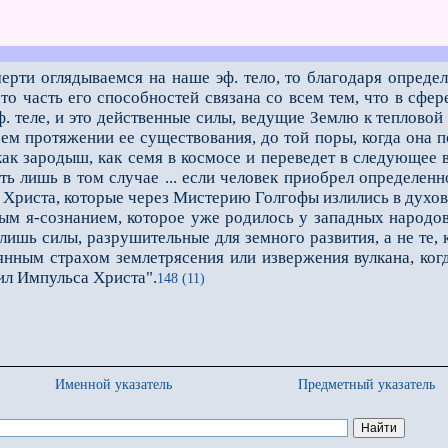
ерти оглядываемся на наше эф. тело, то благодаря опреде
 что часть его способностей связана со всем тем, что в сфе
 теле, и это действенные силы, ведущие Землю к тепловой см
сем протяжении ее существования, до той поры, когда она 
как зародыш, как семя в космосе и переведет в следующее
еть лишь в том случае ... если человек приобрел определе
 Христа, которые через Мистерию Голгофы излились в духо
я-сознанием, которое уже родилось у западных народов, е
 лишь силы, разрушительные для земного развития, а не те
нным страхом землетрясения или извержения вулкана, когд
л Импульса Христа".
148 (11)
Именной указатель
Предметный указатель