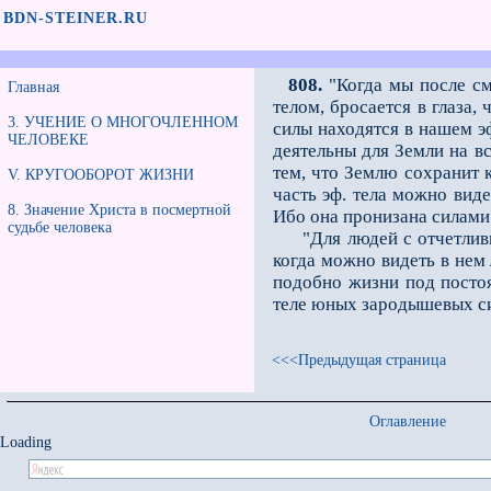
BDN-STEINER.RU
808.
"Когда мы после см
Главная
телом, бросается в глаза,
3. УЧЕНИЕ О МНОГОЧЛЕННОМ
силы находятся в нашем эф.
ЧЕЛОВЕКЕ
деятельны для Земли на в
тем, что Землю сохранит 
V. КРУГООБОРОТ ЖИЗНИ
часть эф. тела можно ви­д
8. Значение Христа в посмертной
Ибо она пронизана силами
судьбе человека
"Для людей с отчетливым 
когда можно видеть в нем
подобно жизни под постоя
теле юных зародышевых си
<<<Предыдущая страница
Оглавление
Loading