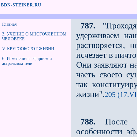
BDN-STEINER.RU
787.
"Проходя
Главная
удерживаем наш
3. УЧЕНИЕ О МНОГОЧЛЕННОМ
ЧЕЛОВЕКЕ
растворяется, н
V. КРУГООБОРОТ ЖИЗНИ
исчезает в ничт
6. Изменения в эфирном и
Они заявляют на
астральном теле
часть своего су
так конституир
жизни".
205 (17.VI
788.
После с
особенности эф