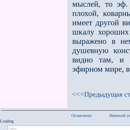
мыс­лей, то эф
плохой, коварн
имеет другой ви
шкалу хороших
выражено в не
душевную конст
видно там, и 
эфирном мире, в
<<<Предыдущая ст
Оглавление
Именной ук
Loading