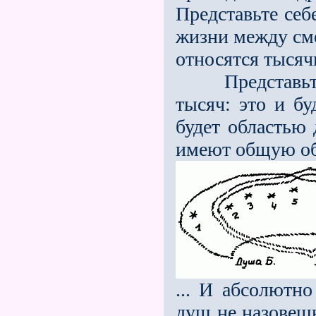
Представьте себ
жизни между см
относятся тысяч
Представьте с
тысяч: это и б
будет областью
имеют общую об
... И абсолютн
душ не назовеш