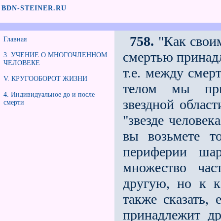
BDN-STEINER.RU
758.
"Как своим
Главная
смертью принадл
3. УЧЕНИЕ О МНОГОЧЛЕННОМ
ЧЕЛОВЕКЕ
т.е. между смер
V. КРУГООБОРОТ ЖИЗНИ
телом мы при
4. Индивидуальное до и после
звездной област
смерти
"звезде человек
вы возь­мете 
периферии шар
множество час
другую, но к 
также сказать,
принадлежит др