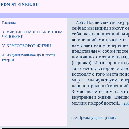
BDN-STEINER.RU
755.
После смерти внутр
Главная
сейчас мы видим вокруг се
3. УЧЕНИЕ О МНОГОЧЛЕННОМ
себя, как наш внешний ми
ЧЕЛОВЕКЕ
во внешний мир, является
нам сияет наше теперешнее
V. КРУГООБОРОТ ЖИЗНИ
представляем собой после
4. Индивидуальное до и после
постоянно смотрим назад
смерти
(стрелки). И это происхо
того места, которое мы о
восходят с того места по
мир — мы чув­ствуем тепе
наш центральный внешний м
Земля является тем, на чт
внутренней жизни. Внешне
мелких подробностей..."
208
<<<Предыдущая страница