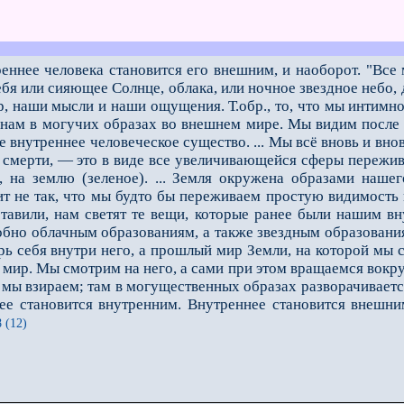
еннее человека становится его внешним, и наоборот. "Все
бя или сияющее Солнце, облака, или ночное звездное небо,
р, наши мысли и наши ощущения. Т.обр., то, что мы интимн
 нам в могучих образах во внешнем мире. Мы видим после с
 внутреннее человеческое существо. ... Мы всё вновь и вновь
 смерти, — это в виде все увеличивающейся сферы пережива
, на землю (зеленое).
... Земля окружена образами наше
дит не так, что мы будто бы переживаем простую видимость
ставили, нам светят те вещи, которые ранее были нашим в
добно облачным образо­ваниям, а также звездным образован
рь себя внутри него, а прошлый мир Земли, на которой мы 
ир. Мы смотрим на него, а са­ми при этом вращаемся вокруг
о мы взираем; там в могущественных образах разворачивает
е становится внутренним. Внутрен­нее становится внешни
 (12)