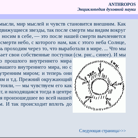
ANTHROPOS
Энциклопедия духовной науки
 мысли, мир мыслей и чувств становится внешним. Как
 движущиеся звезды, так после смерти мы видим вокруг
о носим в себе, — это после нашей смерти вычленяется
мерти небо, с которого нам, как с этого неба Солнце,
 проходим через то, что выработали в мире. ... Что мы
ет свои собственные поступки (см. рис., синее). И мы
го прошлого внутреннего мира
 нашего внутреннего мира, но с
нутренним миром; и теперь они
иям и т.д. Прежний окружающий
стояли, — мы чувствуем его как
, и находящаяся тогда в центре
ся произо­шедшее во всей нашей
м. И так происходит вплоть до
Следующая страница>>>