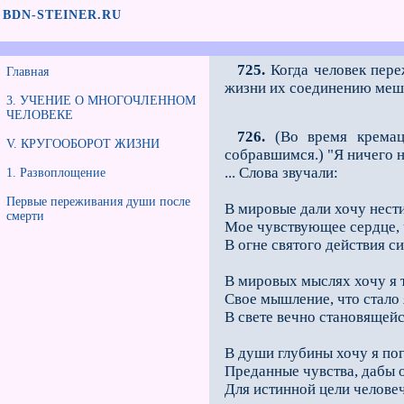
BDN-STEINER.RU
725.
Когда человек пере
Главная
жизни их соединению меша
3. УЧЕНИЕ О МНОГОЧЛЕННОМ
ЧЕЛОВЕКЕ
726.
(Во время кремац
V. КРУГООБОРОТ ЖИЗНИ
собравшимся.) "Я ничего н
... Слова звучали:
1. Развоплощение
Первые переживания души после
В мировые дали хочу нести
смерти
Мое чувствующее сердце, 
В огне святого действия си
В мировых мыслях хочу я 
Свое мышление, что стало
В свете вечно становящейс
В души глубины хочу я по
Преданные чувства, дабы 
Для истинной цели челове