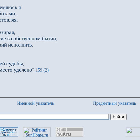
ремлюсь я
ботами,
отовляя.
взирая,
ие в собственном бытии,
кий исполнить.
ей судьбы,
место уделено".
159 (2)
Именной указатель
Предметный указатель