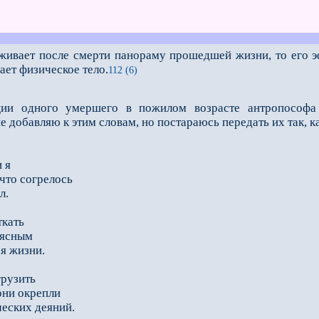
живает после смерти панораму прошедшей жизни, то его эф
ет физическое тело.
112 (6)
ии одного умершего в пожилом возрасте антропософа 
е добавляю к этим словам, но поста­раюсь передать их так,
 я
что согрелось
л.
ткать
 ясным
я жизни.
грузить
они окрепли
ческих деяний.