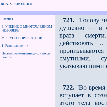
BDN-STEINER.RU
721.
"Голову че
Главная
душевно — в с
3. УЧЕНИЕ О МНОГОЧЛЕННОМ
ЧЕЛОВЕКЕ
врата смерти
V. КРУГООБОРОТ ЖИЗНИ
действовать. ..
1. Развоплощение
пронизываются
Первые переживания души после
смутными, с
смерти
указывающими н
722.
"Во время 
вступает в соз
этого тела вос