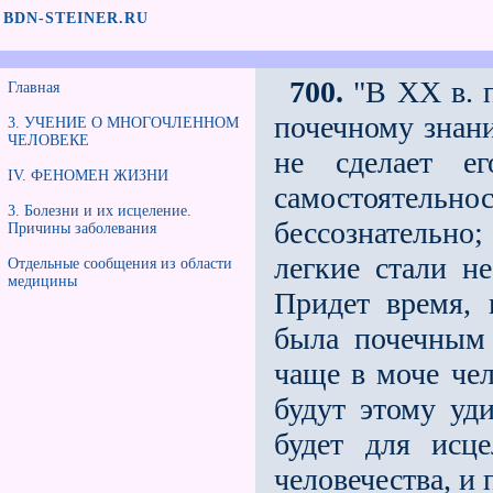
BDN-STEINER.RU
700.
"В XX в. п
Главная
почечному знани
3. УЧЕНИЕ О МНОГОЧЛЕННОМ
ЧЕЛОВЕКЕ
не сделает е
IV. ФЕНОМЕН ЖИЗНИ
самостоятель
3. Болезни и их исцеление.
бессознательн
Причины заболевания
легкие стали не
Отдельные сообщения из области
медицины
Придет время, 
была почечным 
чаще в моче чел
будут этому уд
будет для исц
человечества, и