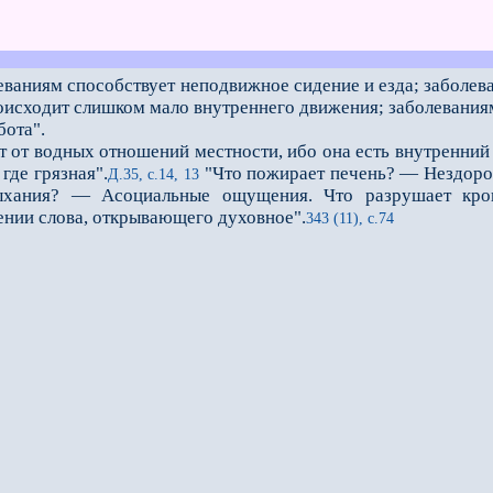
ваниям способствует неподвижное сидение и езда; заболев
роисходит слишком мало внутреннего движения; заболевания
бота".
т от водных отношений местности, ибо она есть внутренний
где грязная".
"Что пожирает печень? — Нездоров
Д.35, с.14, 13
ыхания? — Асоциальные ощущения. Что разрушает кро
ении слова, открывающего духовное".
343 (11), с.74