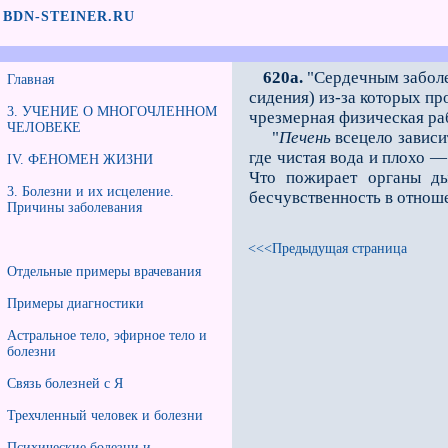
BDN-STEINER.RU
620a.
"Сердечным заболе
Главная
сидения) из-за которых п
3. УЧЕНИЕ О МНОГОЧЛЕННОМ
чрезмерная физическая ра
ЧЕЛОВЕКЕ
"
Печень
всецело зависи
где чистая вода и плохо — 
IV. ФЕНОМЕН ЖИЗНИ
Что пожирает органы д
3. Болезни и их исцеление.
бесчувственность в отнош
Причины заболевания
<<<Предыдущая страница
Отдельные примеры врачевания
Примеры диагностики
Астральное тело, эфирное тело и
болезни
Связь болезней с Я
Трехчленный человек и болезни
Психические болезни и