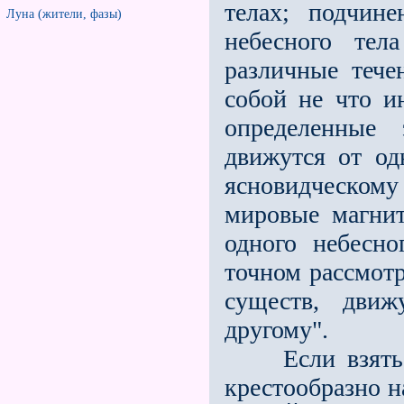
телах; подчин
Луна (жители, фазы)
небесного тел
различные тече
собой не что и
определенные 
движутся от од
ясновидческому 
мировые магнит
одного небесно
точном рассмотр
существ, движ
другому".
Если взять Со
крестообразно на