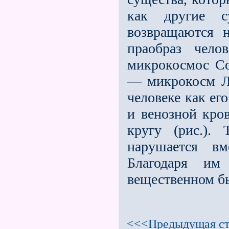
как другие 
возвращаются 
праобраз чело
микрокосмос Со
— микрокосм Л
че­ловеке как е
и ве­нозной кр
кругу (рис.).
нарушается вм
Благодаря и
вещественном б
<<<Предыдущая ст