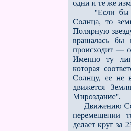
одни и те же из
"Если бы Зем
Солнца, то зем
Полярную звезду
вращалась бы 
происходит — ос
Именно ту лин
которая соотве
Солнцу, ее не 
движется Земл
Мироздание".
Движению Солнц
перемещении то
делает круг за 2