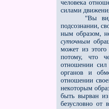
человека отнош
силами движени
"Вы видите:
подсознании, св
ным образом, н
суточным
обращ
может из этог
потому, что ч
отношении сил 
органов и обм
отношении свое
некоторым обра­
быть вырван из
без­условно от