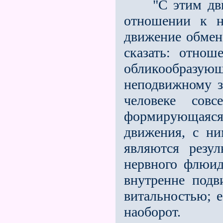
"С этим движе
отношении к н
движение обмен
сказать: отнош
обликообразу
неподвижно­му 
человеке сов
формирующаяся 
движения, с ни
являются резу
нервного флюид
внутренне подв
витальностью; 
наоборот.