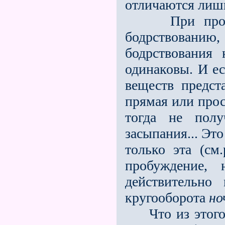
отличаются лиш
При пробужд
бодрствован
бодрствования
одинаковы. И е
веществ предст
прямая или прос
тогда не пол
засыпания... Эт
только эта (см
пробужде­ние,
действительно
кругооборота
но
Что из этого с