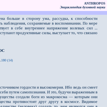
ANTHROPOS
Энциклопедия духовной науки
ена больше в сторону ума, рассудка, к способности
ть наблюдения, сохраняемые в воспоминании. По мере
вует в себе внутреннее напряжение волевых сил ...
ступают продуктивные силы, выступа­ет то, что связано
ОС
.
180 (14)
 источником гордости и высокомерия. Ибо ведь он смеет
л себя путем самопознания. И это, будучи выраженным в
 существа создали боги из макрокосма — которым они
ества проти­востоят друг другу в космосе. Видимое
единстве (человека) создать то, чем являются они в