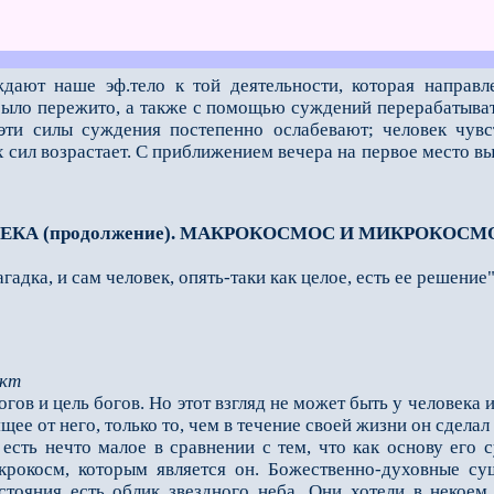
ают наше эф.тело к той деятельности, которая направл
было пережито, а также с помощью суждений перерабаты­ва
ти силы суждения посте­пенно ослабевают; человек чувст
 сил возрастает. С приближением вечера на первое место вы
ВЕКА (продолжение). МАКРОКОСМОС И МИКРОКОСМ
гадка, и сам человек, опять-таки как целое, есть ее решение"
ект
огов и цель богов. Но этот взгляд не может быть у человека
ящее от него, только то, чем в течение своей жизни он сдела
 есть нечто малое в сравнении с тем, что как основу его
рокосм, которым является он. Божественно-духовные сущ
тояния есть облик звездного неба. Они хотели в некоем 