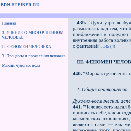
BDN-STEINER.RU
439.
"Духи утра возбужд
Главная
размышлять над тем, что 
3. УЧЕНИЕ О МНОГОЧЛЕННОМ
приближения к полудню э
ЧЕЛОВЕКЕ
внутренняя работа волевых
с фантазией".
145 (4)
II. ФЕНОМЕН ЧЕЛОВЕКА
3. Процессы и проявления человека
III. ФЕНОМЕН ЧЕЛО
Мысль, чувство, воля
440.
"Мир как целое есть за
1. Общие соотношения
Духовно-космический асп
441.
"Человек есть идеал б
приписать себе, как исход
космических отно­шениях,
являются сами — как мик
выражение этого противос