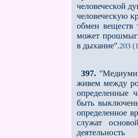
человеческой ду
человеческую кр
обмен веществ 
может прошмыгну
в дыхание".
203 (
397.
"Медиумич
живем между рож
определенные ч
быть выключены 
определенное вр
служат осново
деятельност