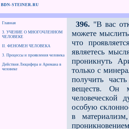
BDN-STEINER.RU
396.
"В вас отк
Главная
можете мыслить;
3. УЧЕНИЕ О МНОГОЧЛЕННОМ
ЧЕЛОВЕКЕ
что проявляет
II. ФЕНОМЕН ЧЕЛОВЕКА
являетесь мысл
3. Процессы и проявления человека
проникнуть Ар
Действия Люцифера и Аримана в
только с минера
человеке
получить част
веществ. Он м
человеческой д
особую склонно
в материализм
проникновением 