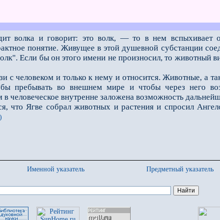
ит волка и говорит: это волк, — то в нем вспыхивает 
трактное понятие. Живущее в этой душевной субстанции сое
олк". Если бы он этого имени не произносил, то животный в
 с человеком и только к нему и относится. Животные, а так
тобы пребывать во внешнем мире и что­бы через него в
 в челове­ческое внутренне заложена возможность дальнейше
ся, что Ягве собрал животных и растения и спросил Ангело
)
Именной указатель
Предметный указатель