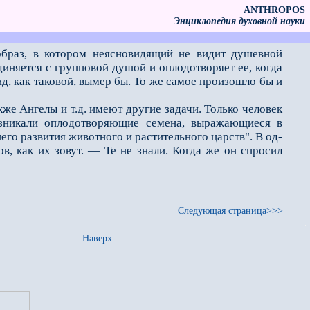
ANTHROPOS
Энциклопедия духовной науки
образ, в котором неясно­видящий не видит душевной
диняется с групповой душой и оплодотворяет ее, когда
ид, как таковой, вымер бы. То же самое произошло бы и
же Ангелы и т.д. имеют другие задачи. Только человек
озникали оплодотворяющие семена, выражающиеся в
го развития животного и растительного царств". В од­
в, как их зовут. — Те не знали. Когда же он спросил
Следующая страница>>>
Наверх