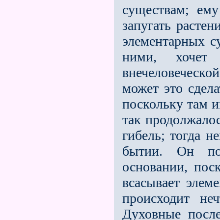
существам; ему
запугать растен
элементарных су
ними, хочет
внечеловеческой
может это сдела
поскольку там и
так продолжалос
гибель; тогда н
бытии. Он по
основании, пос
всасывает элеме
происходит не
Духовные посл