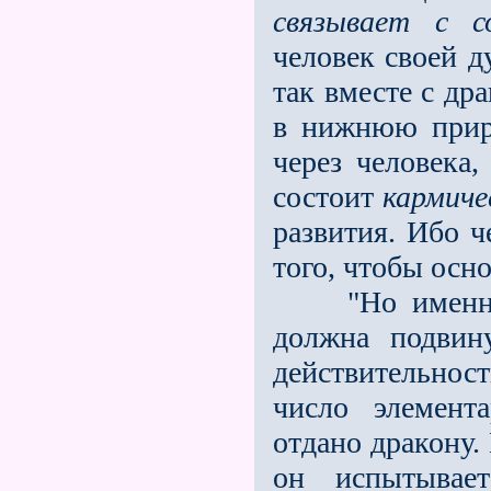
связывает с с
человек своей д
так вместе с др
в нижнюю прир
через человека
состоит
кармиче
развития. Ибо ч
того, чтобы осн
"Но именно э
должна подвин
действительнос
число элемент
отдано дракону.
он испытывае