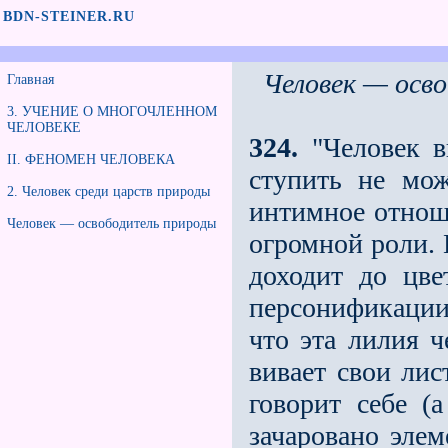
BDN-STEINER.RU
Человек — осв
Главная
3. УЧЕНИЕ О МНОГОЧЛЕННОМ
ЧЕЛОВЕКЕ
324.
"Человек в
II. ФЕНОМЕН ЧЕЛОВЕКА
ступить не мож
2. Человек среди царств природы
интимное отноше
Человек — освободитель природы
огромной роли. 
доходит до цв
персонифи­каци
что эта лилия че
вивает свои лис
говорит себе (
зачаровано эле