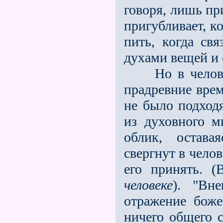
говоря, лишь пр
пригубливает, к
пить, когда св
духами вещей и с
Но в челове
прадревние врем
не было подход
из духовного м
облик, остава
свергнут в чело
его принять. 
человеке
). "Вн
отражение боже
ничего общего с