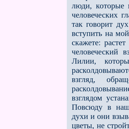
люди, которые м
человеческих гл
так говорит ду
вступить на мо
скажете: растет
человеческий в
Лилии, кото­р
расколдовывают
взгляд, об­р
расколдовыван
взглядом устана
Повсюду в наш
духи и они взыв
цветы, не строй