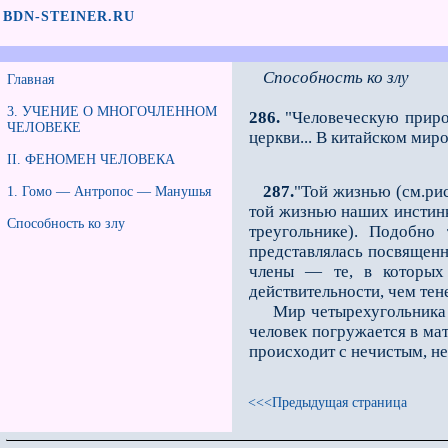
BDN-STEINER.RU
Способность ко злу
Главная
3. УЧЕНИЕ О МНОГОЧЛЕННОМ
286.
"Человеческую природ
ЧЕЛОВЕКЕ
церкви... В китайском мир
II. ФЕНОМЕН ЧЕЛОВЕКА
287.
"Той жизнью (см.рис
1. Гомо — Антропос — Манушья
той жизнью наших инстинк
Способность ко злу
треугольнике). Подобно 
представлялась посвященн
члены — те, в которых 
действительности, чем те
Мир четырехугольника до
человек погружается в мат
происходит с нечистым, н
<<<Предыдущая страница