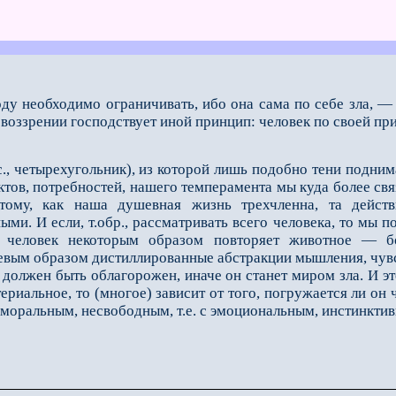
у необходимо ограничивать, ибо она сама по себе зла, — 
овоззрении господствует иной принцип: че­ловек по своей пр
., четырехугольник)
, из которой лишь подобно тени подним
тов, потребностей, нашего темперамента мы ку­да более св
тому, как наша душевная жизнь трехчленна, та действи
ыми. И если, т.обр., рассматривать всего человека, то мы 
человек не­которым образом повторяет животное — бо
невым образом дистиллированные абстракции мышления, чувс
лжен быть облагорожен, иначе он станет миром зла. И эт
ериальное, то (многое) зависит от того, погружается ли он
еморальным, несвободным, т.е. с эмоциональным, инстинкти