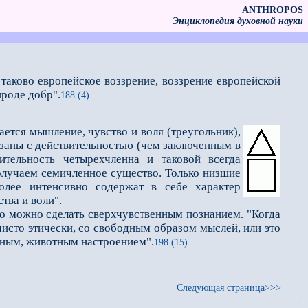
ANTHROPOS
Энциклопедия духовной науки
таково европейское воззрение, воззрение европейской
ироде добр".
188 (4)
ается мышление, чувство и воля (треугольник),
язаны с действительностью (чем заключенным в
­тельность четырехчленна и таковой всегда
получаем семичленное существо. Только низшие
лее интенсивно содержат в себе характер
тва и воли".
о можно сделать сверхчувственным познанием. "Когда
 чисто этически, со свободным образом мыслей, или это
вным, животным настроением".
198 (15)
Следующая страница>>>