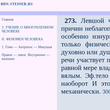
BDN-STEINER.RU
273.
Левшой че
Главная
причин неблагоп
3. УЧЕНИЕ О МНОГОЧЛЕННОМ
ЧЕЛОВЕКЕ
особенно изну
II. ФЕНОМЕН ЧЕЛОВЕКА
только физиче
1. Гомо — Антропос — Манушья
духовно или душ
Правое — левое. Внутреннее —
речи участвует 
внешнее
равной мере вла
вялым. Эф.тело 
наоборот И эт
механически.
300