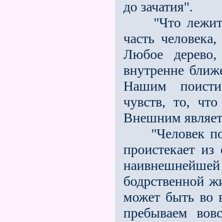
до зачатия".
"Что лежит н
часть человека,
Любое дерево,
внутренне ближе
Нашим поисти
чувств, то, чт
Внешним являет
"Человек пола
проистекает из 
наивнешнейше
бодрственной жи
может быть во 
пребываем во