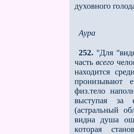
духовного голод
Аура
252.
"Для "видя
часть
всего
челов
находится сред
пронизывают е
физ.тело напол
выступая за 
(астральный об
видна душа ощ
которая стан