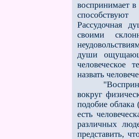
воспринимает в 
способствую
Рассудочная д
своими склон
неудовольствия
души ощущающе
человеческое 
назвать человеч
"Воспринима
вокруг физичес
подобие облака 
есть человеческ
различных люд
представить, чт