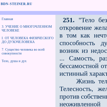
BDN-STEINER.RU
251.
"Тело без
Главная
откровение жела
3. УЧЕНИЕ О МНОГОЧЛЕННОМ
ЧЕЛОВЕКЕ
в том как нечт
I. ОТ ЧЕЛОВЕКА ФИЗИЧЕСКОГО
способность д
ДО ДУХОЧЕЛОВЕКА
возник из недос
7. Существо человека во всей
совокупности
... Самость, р
Тело, душа и дух
бессамостной от
истинный характ
Жизнь телесно
Телесность, же
против собственн
неоживленно